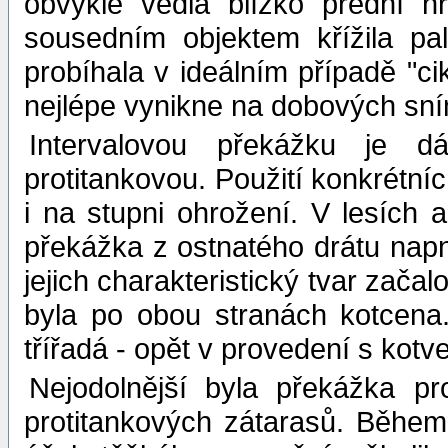
obvykle vedla blízko přední h
sousedním objektem křížila pa
probíhala v ideálním případě "ci
nejlépe vynikne na dobových sní
Intervalovou překážku je d
protitankovou. Použití konkrétní
i na stupni ohrožení. V lesích
překážka z ostnatého drátu napn
jejich charakteristický tvar začal
byla po obou stranách kotcena
třířadá - opět v provedení s kotv
Nejodolnější byla překážka p
protitankových zátarasů. Během