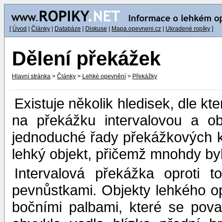
[
Úvod
|
Články
|
Databáze
|
Diskuse
|
Mapa.opevneni.cz
|
Ukradené ropíky
]
Dělení překážek
Hlavní stránka
>
Články
>
Lehké opevnění
>
Překážky
Existuje několik hledisek, dle kte
na překážku intervalovou a o
jednoduché řady překážkových k
lehký objekt, přičemž mnohdy by
Intervalová překážka oproti 
pevnůstkami. Objekty lehkého o
bočními palbami, které se pova