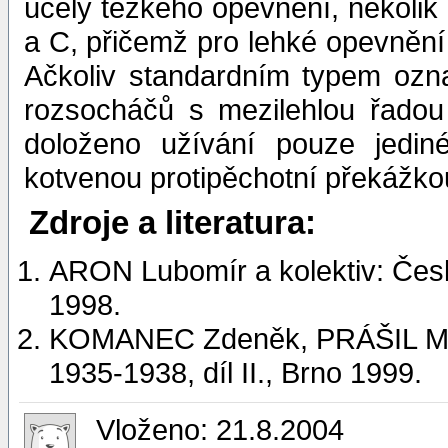
účely těžkého opevnění, několik
a C, přičemž pro lehké opevněn
Ačkoliv standardním typem ozn
rozsocháčů s mezilehlou řadou 
doloženo užívání pouze jedin
kotvenou protipěchotní překážko
Zdroje a literatura:
ARON Lubomír a kolektiv: Če
1998.
KOMANEC Zdeněk, PRÁŠIL Mic
1935-1938, díl II., Brno 1999.
Vloženo: 21.8.2004