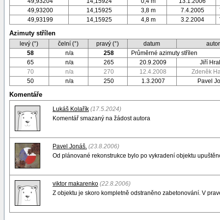
49,93204
14,15924
0,4 m
13.1.2006
49,93200
14,15925
3,8 m
7.4.2005
49,93199
14,15925
4,8 m
3.2.2004
Azimuty střílen
levý (°)
čelní (°)
pravý (°)
datum
auto
58
n/a
258
Průměrné azimuty střílen
65
n/a
265
20.9.2009
Jiří Hr
70
n/a
270
12.4.2008
Zdeněk H
50
n/a
250
1.3.2007
Pavel J
Komentáře
Lukáš Kolařík
(17.5.2024)
Komentář smazaný na žádost autora
Pavel Jonáš.
(23.8.2006)
Od plánované rekonstrukce bylo po vykradení objektu upuštěno
viktor makarenko
(22.8.2006)
Z objektu je skoro kompletně odstraněno zabetonování. V prav