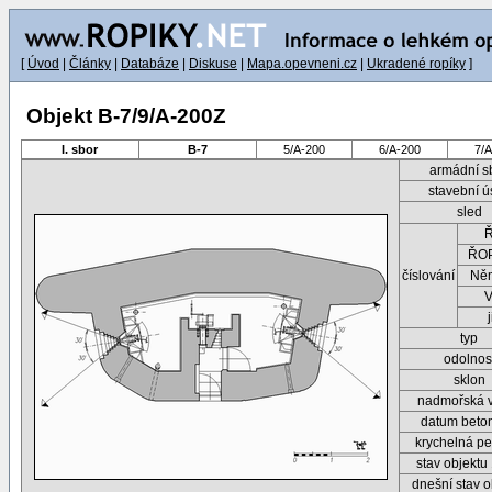
[
Úvod
|
Články
|
Databáze
|
Diskuse
|
Mapa.opevneni.cz
|
Ukradené ropíky
]
Objekt B-7/9/A-200Z
I. sbor
B-7
5/A-200
6/A-200
7/
armádní s
stavební ú
sled
ŘOP
číslování
Ně
typ
odolnos
sklon
nadmořská 
datum beto
krychelná pe
stav objektu
dnešní stav o