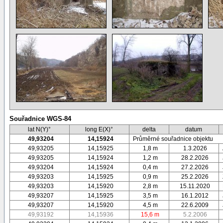
Souřadnice WGS-84
lat N(Y)°
long E(X)°
delta
datum
49,93204
14,15924
Průměrné souřadnice objektu
49,93205
14,15925
1,8 m
1.3.2026
49,93205
14,15924
1,2 m
28.2.2026
49,93204
14,15924
0,4 m
27.2.2026
49,93203
14,15925
0,9 m
25.2.2026
49,93203
14,15920
2,8 m
15.11.2020
49,93207
14,15925
3,5 m
16.1.2012
49,93207
14,15920
4,5 m
22.6.2009
49,93192
14,15936
15,6 m
5.2.2006