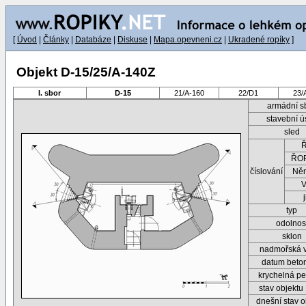
[
Úvod
|
Články
|
Databáze
|
Diskuse
|
Mapa.opevneni.cz
|
Ukradené ropíky
]
Objekt D-15/25/A-140Z
I. sbor
D-15
21/A-160
22/D1
23/
armádní s
stavební ú
sled
ŘOP
číslování
Ně
typ
odolnos
sklon
nadmořská 
datum beto
krychelná pe
stav objektu
dnešní stav o