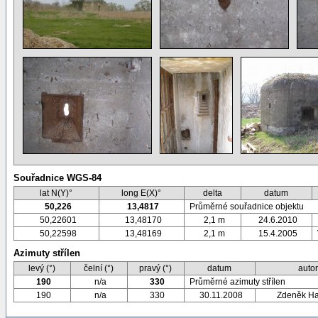
Souřadnice WGS-84
lat N(Y)°
long E(X)°
delta
datum
50,226
13,4817
Průměrné souřadnice objektu
50,22601
13,48170
2,1 m
24.6.2010
50,22598
13,48169
2,1 m
15.4.2005
Azimuty střílen
levý (°)
čelní (°)
pravý (°)
datum
auto
190
n/a
330
Průměrné azimuty střílen
190
n/a
330
30.11.2008
Zdeněk H