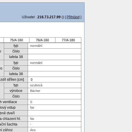
Uživatel :
216.73.217.99
() [
Přihlásit
]
75/A-160
76/A-160
77/A-180
typ
o
číslo
lafeta 38
typ
vo
číslo
lafeta 38
díl střílen [cm]
typ
výrobce
číslo
h ventilace
lový vstup
bně dveří
a chlazení hl.
ační šachta
ní zához