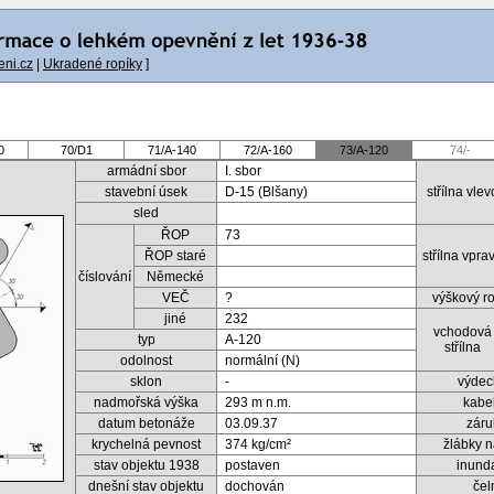
ni.cz
|
Ukradené ropíky
]
0
70/D1
71/A-140
72/A-160
73/A-120
74/-
armádní sbor
I. sbor
stavební úsek
D-15 (Blšany)
střílna vlev
sled
ŘOP
73
ŘOP staré
střílna vpra
číslování
Německé
VEČ
?
výškový roz
jiné
232
vchodová
typ
A-120
střílna
odolnost
normální (N)
sklon
-
výdec
nadmořská výška
293 m n.m.
kabe
datum betonáže
03.09.37
záru
krychelná pevnost
374 kg/cm²
žlábky n
stav objektu 1938
postaven
inund
dnešní stav objektu
dochován
čel