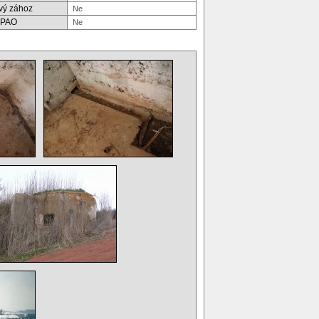
ový zához
PAO