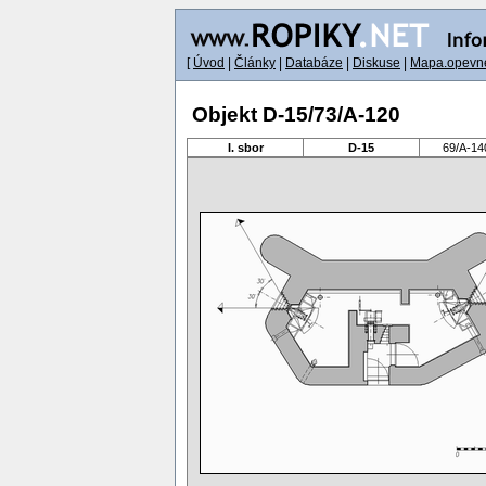
[
Úvod
|
Články
|
Databáze
|
Diskuse
|
Mapa.opevne
Objekt D-15/73/A-120
I. sbor
D-15
69/A-14