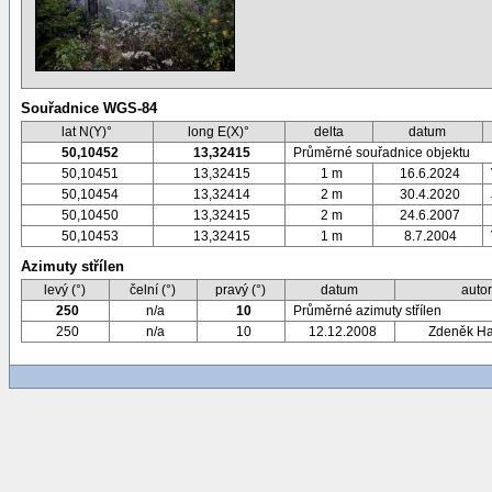
Souřadnice WGS-84
lat N(Y)°
long E(X)°
delta
datum
50,10452
13,32415
Průměrné souřadnice objektu
50,10451
13,32415
1 m
16.6.2024
50,10454
13,32414
2 m
30.4.2020
50,10450
13,32415
2 m
24.6.2007
50,10453
13,32415
1 m
8.7.2004
Azimuty střílen
levý (°)
čelní (°)
pravý (°)
datum
auto
250
n/a
10
Průměrné azimuty střílen
250
n/a
10
12.12.2008
Zdeněk H