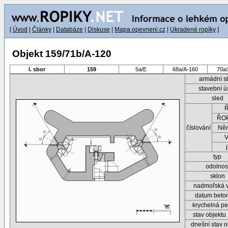
[
Úvod
|
Články
|
Databáze
|
Diskuse
|
Mapa.opevneni.cz
|
Ukradené ropíky
]
Objekt 159/71b/A-120
I. sbor
159
5a/E
68a/A-160
70a
armádní s
stavební ú
sled
ŘOP
číslování
Ně
typ
odolnos
sklon
nadmořská 
datum beto
krychelná pe
stav objektu
dnešní stav o