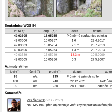
Souřadnice WGS-84
lat N(Y)°
long E(X)°
delta
datum
49,03605
15,05255
Průměrné souřadnice objektu
49,03606
15,05257
1,6 m
22.4.2017
49,03603
15,05254
2,1 m
23.7.2013
49,03606
15,05254
1,3 m
23.7.2013
49,03589
15,05249
18,3 m
10.5.2009
49,03605
15,05256
0,3 m
27.5.2007
Azimuty střílen
levý (°)
čelní (°)
pravý (°)
datum
auto
95
n/a
235
Průměrné azimuty střílen
100
n/a
240
22.12.2021
Petr Šen
90
n/a
230
28.11.2008
Zdeněk H
Komentáře
Petr Šenkyřík
(22.12.2021)
Na LMS 1949 před objektem je vidět zbytek protitankového pří