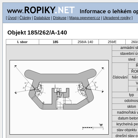
[
Úvod
|
Články
|
Databáze
|
Diskuse
|
Mapa.opevneni.cz
|
Ukradené ropíky
]
Objekt 185/262/A-140
I. sbor
185
258/A-140
259/E
260
armádní s
stavební ú
sled
ŘOP
číslování
Ně
typ
odolnos
sklon
nadmořská 
datum beto
krychelná pe
stav objektu
dnešní stav o