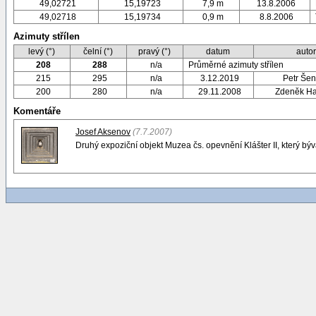
49,02721
15,19723
7,9 m
13.8.2006
49,02718
15,19734
0,9 m
8.8.2006
Azimuty střílen
levý (°)
čelní (°)
pravý (°)
datum
auto
208
288
n/a
Průměrné azimuty střílen
215
295
n/a
3.12.2019
Petr Šen
200
280
n/a
29.11.2008
Zdeněk H
Komentáře
Josef Aksenov
(7.7.2007)
Druhý expoziční objekt Muzea čs. opevnění Klášter II, který bývá