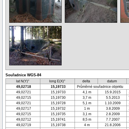
Souřadnice WGS-84
lat N(Y)°
long E(X)°
delta
datum
49,02718
15,19733
Průměrné souřadnice objektu
49,02721
15,19733
4,1 m
15.9.2015
49,02715
15,19730
3,7 m
5.5.2013
49,02721
15,19728
5,1 m
1.10.2009
49,02717
15,19732
1 m
3.8.2009
49,02715
15,19735
3,1 m
2.8.2009
49,02712
15,19741
8,5 m
7.7.2007
49,02719
15,19738
4 m
21.8.2006