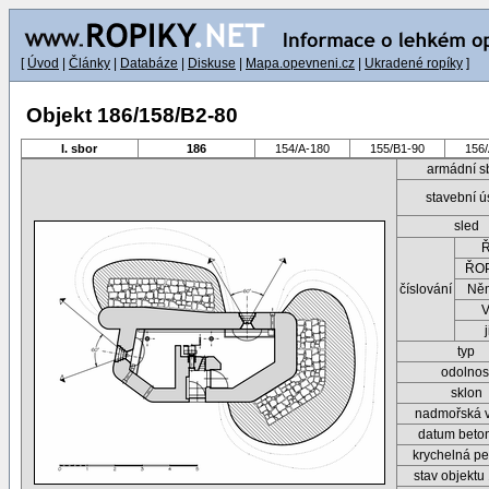
[
Úvod
|
Články
|
Databáze
|
Diskuse
|
Mapa.opevneni.cz
|
Ukradené ropíky
]
Objekt 186/158/B2-80
I. sbor
186
154/A-180
155/B1-90
156
armádní s
stavební ú
sled
ŘOP
číslování
Ně
typ
odolnos
sklon
nadmořská 
datum beto
krychelná pe
stav objektu