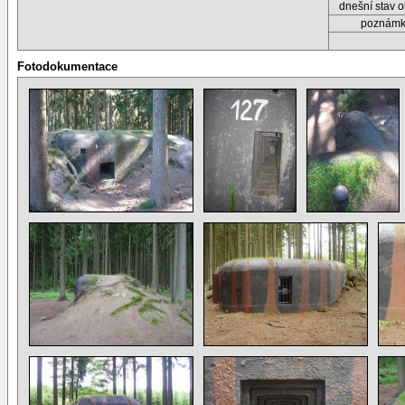
dnešní stav o
poznám
Fotodokumentace