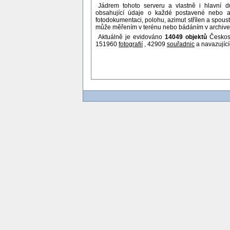
Jádrem tohoto serveru a vlastně i hlavní 
obsahující údaje o každé postavené nebo al
fotodokumentaci, polohu, azimut střílen a spoust
může měřením v terénu nebo bádáním v archivech
Aktuálně je evidováno
14049 objektů
Českosl
151960
fotografií
, 42909
souřadnic
a navazujíc