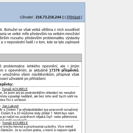
Uživatel :
216.73.216.244
() [
Přihlásit
]
k. Bohužel se však velká většina z nich soustředí
ávisela ve velké míře především na velkém množství
jširším rozsahu především problematiku výstavby
a v neposlední řadě i o tom, kde se tyto zajímavé
é problematice lehkého opevnění, ale i jiným
ícm s opevněním, je aktuálně
17379 příspěvků
.
je umožněno všem návštěvníkům, přispívat však
vaní uživatelé po přihlášení.
íspěvky:
 -
Tomáš KOUBELE
, že jsem ani po podrobnějším ohledání nic nenašel
místa vypadají nadějně, ale bez toho aniž bych sáhl na
lze říci s určitostí.
 -
Jan Lakosil
ěr s číslem 7 je předpokládám typ pracovně označený
K číslům 9 a 10 můžeme tedy přidat 7. Mohl bys nám
a jsi našel na uzávěrech nějaká čtyř- nebo pětimístná
aké další značení?
 -
Tomáš KOUBELE
se trochu hecnul a prozkoumal uzávěry. Více méně
 článkům. Je tu ovšem jedna, u které si nejsem úplně