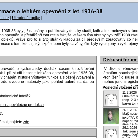
ni.cz
|
Ukradené ropíky
]
35-38 byly již napsány a publikovány desítky studií, knih a internetových stráne
ho opevnění a přehlíží při tom zcela fakt, že veškerá tíha obrany by v září 1938 z
bjektů. Právě pro to si tyto stránky kladou za cíl především zpracovat v co ne
ormace o tom, kde a jakým způsobem byly stavěny, čím byly vystrojeny a vyzbrojeny 
Diskusní fórum:
prováděno systematicky, dochází časem k rozšiřování
V diskusi věnovan
k i při studii historie lehkého opevnění z let 1936-38,
tématům souvisejíc
hápání historie výstavby, funkce a složení vybavení a
Prohlížení diskuse 
ím zde uvedené materiály jako pohled autorů na danou
mohou jenom registro
Poslední vložené př
11.2.2026
strakonické lafetě?
Obávám se
resp. 2-3 
barvu to ne
řílen z poválečné produkce
26.1.2026
25
Malý uzáv
jako "A". 
napsat, zd
témat, najdete
zde
.
čísla? Něj
26.1.2026
Tak jsem 
odpovídají