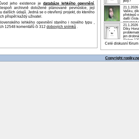
jistý?
důvod jeho existence je
databáze lehkého opevnění
,
21.1.2026
espoň archivně doložené plánované pevnůstce, její
Vašku, dík
u dalších údajů. Jedná se o otevřený projekt, do kterého
překlepů v
 přispět každý uživatel.
další čísl
ovenského lehkého opevnění starého i nového typu ,
posunout d
21.1.2026
ích 12548 komentářů či 312
dobových snímků
.
Díky Honz
problemati
jen drobná
číslem 120
Celé diskusní fórum
Copyright ropiky.