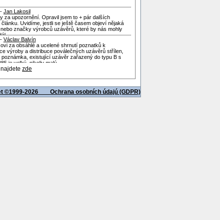
 -
Jan Lakosil
y za upozornění. Opravil jsem to + pár dalších
 článku. Uvidíme, jestli se ještě časem objeví nějaká
a nebo značky výrobců uzávěrů, které by nás mohly
ál.
 -
Václav Balvín
ovi za obsáhlé a ucelené shrnutí poznatků k
ce výroby a distribuce poválečných uzávěrů střílen,
 poznámka, existující uzávěr zařazený do typu B s
85 je velký, nikoliv malý.
 najdete
zde
net ©1999-2026
Ochrana osobních údajú (GDPR)