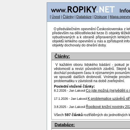
[
Úvod
|
Články
|
Databáze
|
Diskuse
|
Mapa.opevne
O předválečném opevnění Československa z let 19
především na dělostřelecké tvrze či objekty těžké
vybudovaných a k obraně připravených lehkých o
objektů lehkého opevnění u nás a zpřístupnit inf
objekty dochovaly do dnešní doby.
Články:
V každém oboru lidského bádání - pokud je 
vědomostí a revizi původních závěrů. Stejně ta
dochází postupem času k významným posunům v c
ve spoustě dalších drobností. Vnímejte pros
problematiku v závislosti na době zveřejnění.
Poslední vložené články:
Co jste možná (ne)věděli o 
8.2.2026 - Jan Lakosil
K problematice uzávěrů st
17.1.2026 - Jan Lakosil
Řopíkové knižní novinky 20
3.8.2025 - Jan Lakosil
Všech
597 článků
roztříděných do jednotlivých 
Databáze: