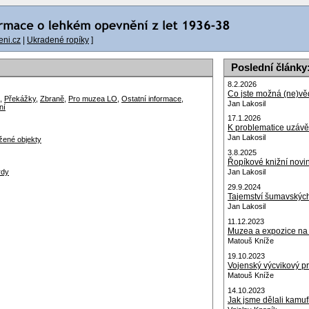
ni.cz
|
Ukradené ropíky
]
Poslední články
8.2.2026
Co jste možná (ne)věd
,
Překážky
,
Zbraně
,
Pro muzea LO
,
Ostatní informace
,
Jan Lakosil
ní
17.1.2026
K problematice uzávě
Jan Lakosil
žené objekty
3.8.2025
Řopíkové knižní novi
rdy
Jan Lakosil
29.9.2024
Tajemství šumavskýc
Jan Lakosil
11.12.2023
Muzea a expozice na 
Matouš Kníže
19.10.2023
Vojenský výcvikový p
Matouš Kníže
14.10.2023
Jak jsme dělali kamuf