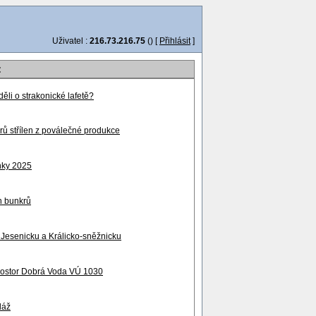
Uživatel :
216.73.216.75
() [
Přihlásit
]
:
ěli o strakonické lafetě?
rů střílen z poválečné produkce
nky 2025
h bunkrů
Jesenicku a Králicko-sněžnicku
rostor Dobrá Voda VÚ 1030
láž