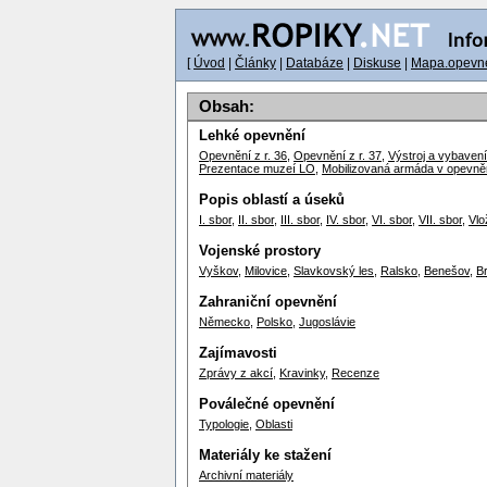
[
Úvod
|
Články
|
Databáze
|
Diskuse
|
Mapa.opevne
Obsah:
Lehké opevnění
Opevnění z r. 36
,
Opevnění z r. 37
,
Výstroj a vybavení
Prezentace muzeí LO
,
Mobilizovaná armáda v opevně
Popis oblastí a úseků
I. sbor
,
II. sbor
,
III. sbor
,
IV. sbor
,
VI. sbor
,
VII. sbor
,
Vlo
Vojenské prostory
Vyškov
,
Milovice
,
Slavkovský les
,
Ralsko
,
Benešov
,
B
Zahraniční opevnění
Německo
,
Polsko
,
Jugoslávie
Zajímavosti
Zprávy z akcí
,
Kravinky
,
Recenze
Poválečné opevnění
Typologie
,
Oblasti
Materiály ke stažení
Archivní materiály