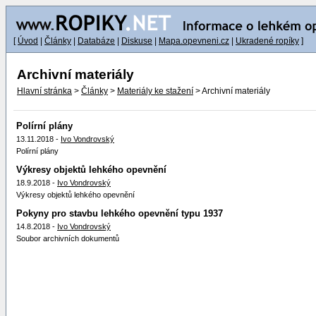
[
Úvod
|
Články
|
Databáze
|
Diskuse
|
Mapa.opevneni.cz
|
Ukradené ropíky
]
Archivní materiály
Hlavní stránka
>
Články
>
Materiály ke stažení
> Archivní materiály
Polírní plány
13.11.2018 -
Ivo Vondrovský
Polírní plány
Výkresy objektů lehkého opevnění
18.9.2018 -
Ivo Vondrovský
Výkresy objektů lehkého opevnění
Pokyny pro stavbu lehkého opevnění typu 1937
14.8.2018 -
Ivo Vondrovský
Soubor archivních dokumentů