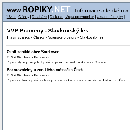
[
Úvod
|
Články
|
Databáze
|
Diskuse
|
Mapa.opevneni.cz
|
Ukradené ropíky
]
VVP Prameny - Slavkovský les
Hlavní stránka
>
Články
>
Vojenské prostory
> Slavkovský les
Okolí zaniklé obce Smrkovec
15.3.2004 -
Tomáš Kamenský
Popis řady zajímavých objektů na pláních v okolí zaniklé obce Smrkovec.
Pozorovatelny u zaniklého městečka Čistá
15.3.2004 -
Tomáš Kamenský
Popis několika objektů nacházejících se v okolí zaniklého městečka Litrbachy - Čistá.