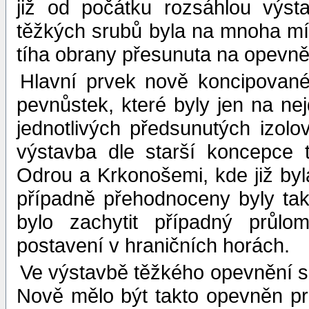
již od počátku rozsáhlou výst
těžkých srubů byla na mnoha mís
tíha obrany přesunuta na opevně
Hlavní prvek nově koncipované
pevnůstek, které byly jen na nej
jednotlivých předsunutých izol
výstavba dle starší koncepce 
Odrou a Krkonošemi, kde již byl
případně přehodnoceny byly také
bylo zachytit případný průlo
postavení v hraničních horách.
Ve výstavbě těžkého opevnění s
Nově mělo být takto opevněn pro