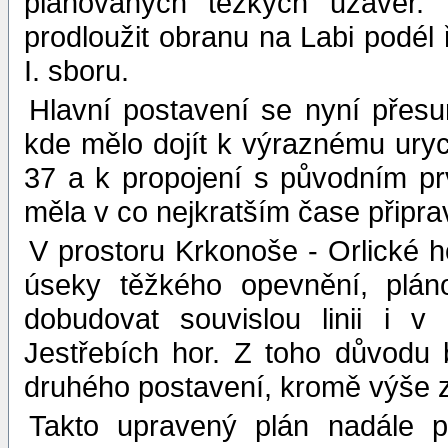
plánovaných těžkých uzávěr.
prodloužit obranu na Labi podél 
I. sboru.
Hlavní postavení se nyní přesu
kde mělo dojít k výraznému ury
37 a k propojení s původním p
měla v co nejkratším čase připra
V prostoru Krkonoše - Orlické h
úseky těžkého opevnění, pláno
dobudovat souvislou linii i v
Jestřebích hor. Z toho důvodu 
druhého postavení, kromě výše 
Takto upravený plán nadále 