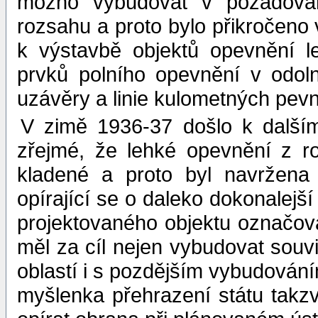
možno vybudovat v požadova
rozsahu a proto bylo přikročeno
k výstavbě objektů opevnění l
prvků polního opevnění v odol
uzávěry a linie kulometných pev
V zimě 1936-37 došlo k další
zřejmé, že lehké opevnění z r
kladené a proto byl navržena 
opírající se o daleko dokonalejší
projektovaného objektu označov
měl za cíl nejen vybudovat souvisl
oblastí i s pozdějším vybudován
myšlenka přehrazení státu takz