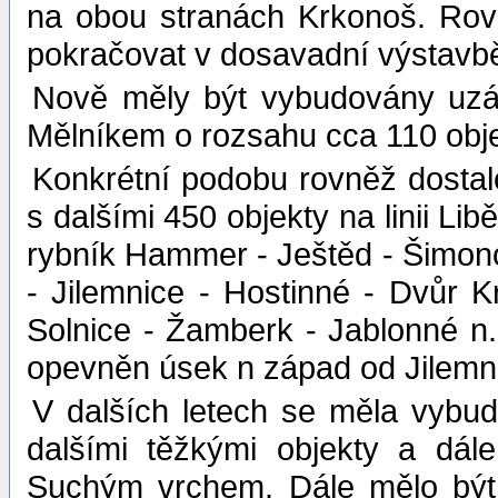
na obou stranách Krkonoš. Rov
pokračovat v dosavadní výstavbě
Nově měly být vybudovány uzá
Mělníkem o rozsahu cca 110 obje
Konkrétní podobu rovněž dostal
s dalšími 450 objekty na linii L
rybník Hammer - Ještěd - Šimonov
- Jilemnice - Hostinné - Dvůr 
Solnice - Žamberk - Jablonné n. 
opevněn úsek n západ od Jilemn
V dalších letech se měla vybud
dalšími těžkými objekty a dále
Suchým vrchem. Dále mělo být 