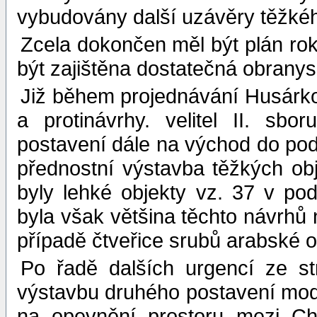
vybudovány další uzávěry těžké
Zcela dokončen měl být plán rok
být zajištěna dostatečná obranys
Již během projednávání Husárko
a protinávrhy. velitel II. sb
postavení dále na východ do pod
přednostní výstavba těžkých ob
byly lehké objekty vz. 37 v po
byla však většina těchto návrhů 
případě čtveřice srubů arabské od
Po řadě dalších urgencí ze str
výstavbu druhého postavení modif
na opevnění prostoru mezi Ch