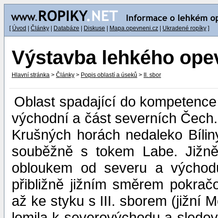
[
Úvod
|
Články
|
Databáze
|
Diskuse
|
Mapa.opevneni.cz
|
Ukradené ropíky
]
Výstavba lehkého opev
Hlavní stránka
>
Články
>
Popis oblastí a úseků
>
II. sbor
Oblast spadající do kompetence 
východní a část severních Čech.
Krušných horách nedaleko Bílin
souběžně s tokem Labe. Jižně
obloukem od severu a východu
přibližně jižním směrem pokrač
až ke styku s III. sborem (jižní
lomila k severovýchodu a sledov