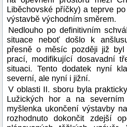
Liběchovské příčky) a teprve po 
výstavbě východním směrem.
Nedlouho po definitivním schvá
situace neboť došlo k anšlus
přesně o měsíc později již by
prací, modifikující dosavadní 
situaci. Tento dodatek nyní k
severní, ale nyní i jižní.
V oblasti II. sboru byla praktic
Lužických hor a na severním
myšlenka ukončení výstavby na
rozhodnuto dokončit zdejší 