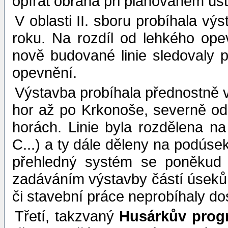
opírat obrana při plánovaném ús
V oblasti II. sboru probíhala vý
roku. Na rozdíl od lehkého op
nově budované linie sledovaly
opevnění.
Výstavba probíhala přednostně v
hor až po Krkonoše, severně od
horách. Linie byla rozdělena n
C...) a ty dále děleny na podúsek
přehledný systém se poněkud
zadáváním výstavby částí úseků
či stavební práce neprobíhaly 
Třetí, takzvaný
Husárkův prog