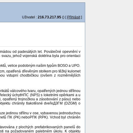
Uživatel :
216.73.217.95
() [
Přihlásit
]
mádou od padesátých let. Poválečné opevnění v
azu, jehož vojenská doktrína byla pro orientaci
objektů, velice podobným našim typům BOSO a UPO.
0 cm, opatřená dřevěným stolkem pro těžký kulomet
nou vstupní chodbičkou (ovšem z rozměrnějších
átů válcového tvaru, opatřených jednou střílnou
střelecký úchytНПС (NPS) s loketními opěrkami a u
i, opatřený trojnožkou a zásobování z pásu) nebo
 objektu chránily tlakotěsné dveřeДЗГМ (DZGM) o
ze jedinou střílnu v ose, vybavenou jednoduchou
lometů ПК (PK) neboРПК (RPK). Vchod byl chráněn
tavována z plochých prefabrikovaných panelů do
slosti na požadovaném palebném úkolu. K objektu