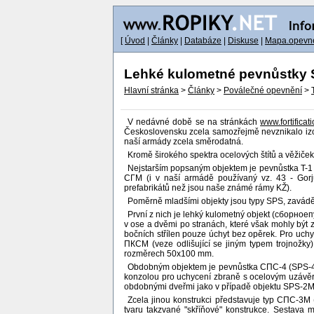
[
Úvod
|
Články
|
Databáze
|
Diskuse
|
Mapa.opevne
Lehké kulometné pevnůstky 
Hlavní stránka
>
Články
>
Poválečné opevnění
>
V nedávné době se na stránkách
www.fortificati
Československu zcela samozřejmě nevznikalo izo
naší armády zcela směrodatná.
Kromě širokého spektra ocelových štítů a věžiče
Nejstarším popsaným objektem je pevnůstka T-1 z 
СГМ (i v naší armádě používaný vz. 43 - Gorj
prefabrikátů než jsou naše známé rámy KŽ).
Poměrně mladšími objekty jsou typy SPS, zavá
První z nich je lehký kulometný objekt (сборн
v ose a dvěmi po stranách, které však mohly být 
bočních střílen pouze úchyt bez opěrek. Pro uch
ПКСМ (veze odlišující se jiným typem trojnožky
rozměrech 50x100 mm.
Obdobným objektem je pevnůstka СПС-4 (SPS-4),
konzolou pro uchycení zbraně s ocelovým uzávěr
obdobnými dveřmi jako v případě objektu SPS-2M
Zcela jinou konstrukci představuje typ СПС-3
tvaru takzvané "skříňové" konstrukce. Sestava 