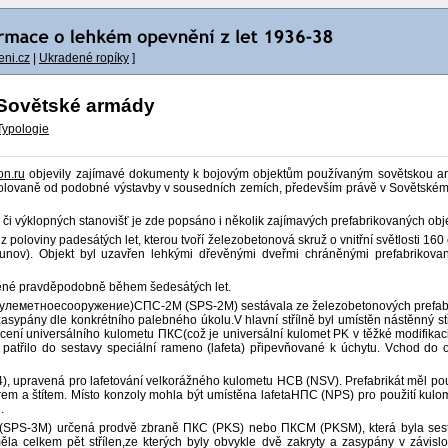
ni.cz
|
Ukradené ropíky
]
Sovětské armády
Typologie
on.ru
objevily zajímavé dokumenty k bojovým objektům používaným sovětskou ar
lovaně od podobné výstavby v sousedních zemích, především právě v Sovětském sv
k či výklopných stanovišť je zde popsáno i několik zajímavých prefabrikovaných 
poloviny padesátých let, kterou tvoří železobetonová skruž o vnitřní světlosti 16
unov). Objekt byl uzavřen lehkými dřevěnými dveřmi chráněnými prefabrikova
děné pravděpodobně během šedesátých let.
оепулеметноесооружение)СПС-2М (SPS-2M) sestávala ze železobetonových prefabrik
zasypány dle konkrétního palebného úkolu.V hlavní střílně byl umístěn nástěnný 
ycení universálního kulometu ПКС(což je universální kulomet PK v těžké modifikac
) patřilo do sestavy speciální rameno (lafeta) připevňované k úchytu. Vchod do
 upravená pro lafetování velkorážného kulometu НСВ (NSV). Prefabrikát měl pou
em a štítem. Místo konzoly mohla být umístěna lafetaНПС (NPS) pro použití ku
.
М (SPS-3M) určená prodvě zbraně ПКС (PKS) nebo ПКСМ (PKSM), která byla ses
měla celkem pět střílen,ze kterých byly obvykle dvě zakryty a zasypány v závi