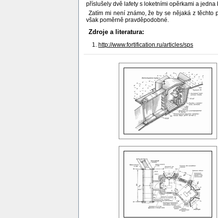
příslušely dvě lafety s loketními opěrkami a jedna 
Zatím mi není známo, že by se nějaká z těchto 
však poměrně pravděpodobné.
Zdroje a literatura:
http://www.fortification.ru/articles/sps