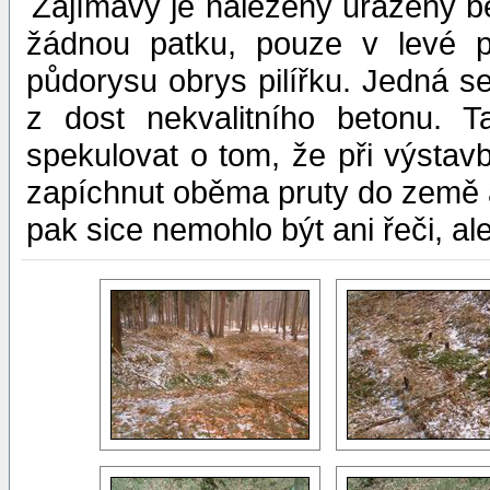
Zajímavý je nalezený uražený be
žádnou patku, pouze v levé p
půdorysu obrys pilířku. Jedná s
z dost nekvalitního betonu. T
spekulovat o tom, že při výstavb
zapíchnut oběma pruty do země a 
pak sice nemohlo být ani řeči, a