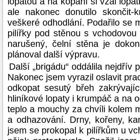
lopatou a na kopání si vzal lopa
ale nakonec donutilo skončit-
veškeré odhodlání. Podařilo se m
pilířky pod stěnou s vchodovou s
narušený, čelní stěna je dokon
plánoval další výpravu.
Další „brigádu“ oddálila nejdřív 
Nakonec jsem vyrazil oslavit pra
odkopat sesutý břeh zakrývajíc
hliníkové lopaty i krumpáč a na 
teplo a mouchy za chvíli kolem m
a odhazování. Drny, kořeny, kame
jsem se prokopal k pilířkům u vc