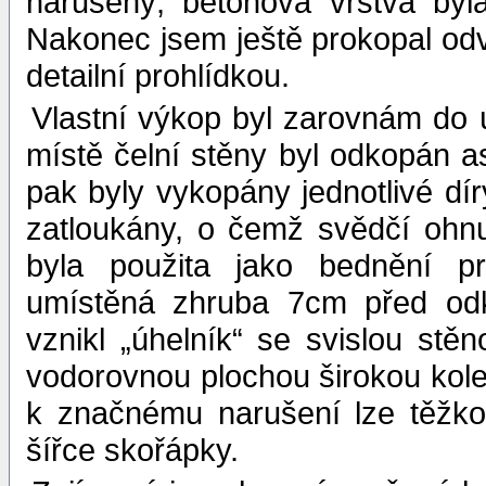
narušený, betonová vrstva byla
Nakonec jsem ještě prokopal od
detailní prohlídkou.
Vlastní výkop byl zarovnám do 
místě čelní stěny byl odkopán as
pak byly vykopány jednotlivé dír
zatloukány, o čemž svědčí ohnutá
byla použita jako bednění p
umístěná zhruba 7cm před od
vznikl „úhelník“ se svislou s
vodorovnou plochou širokou kol
k značnému narušení lze těžko
šířce skořápky.