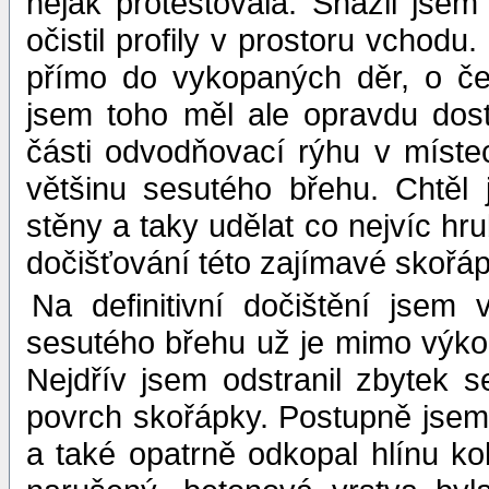
nějak protestovala. Snažil jse
očistil profily v prostoru vchodu
přímo do vykopaných děr, o če
jsem toho měl ale opravdu dos
části odvodňovací rýhu v míste
většinu sesutého břehu. Chtěl j
stěny a taky udělat co nejvíc hr
dočišťování této zajímavé skořáp
Na definitivní dočištění jsem
sesutého břehu už je mimo výkop
Nejdřív jsem odstranil zbytek 
povrch skořápky. Postupně jsem o
a také opatrně odkopal hlínu ko