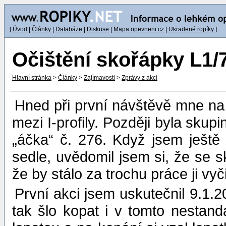
[
Úvod
|
Články
|
Databáze
|
Diskuse
|
Mapa.opevneni.cz
|
Ukradené ropíky
]
Očištění skořápky L1/
Hlavní stránka
>
Články
>
Zajímavosti
>
Zprávy z akcí
Hned při první návštěvě mne na 
mezi I-profily. Později byla sk
„áčka“ č. 276. Když jsem ještě
sedle, uvědomil jsem si, že se 
že by stálo za trochu práce ji vyči
První akci jsem uskutečnil 9.1.2
tak šlo kopat i v tomto nestand