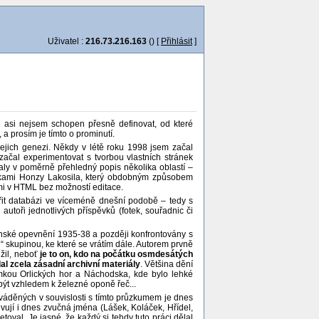
Uživatel :
216.73.216.163
() [
Přihlásit
]
ž asi nejsem schopen přesně definovat, od které
 prosím je tímto o prominutí.
 jejich genezi. Někdy v létě roku 1998 jsem začal
ačal experimentovat s tvorbou vlastních stránek
aly v poměrně přehledný popis několika oblastí –
ánkami Honzy Lakosila, který obdobným způsobem
mi v HTML bez možností editace.
řit databázi ve víceméně dnešní podobě – tedy s
oři jednotlivých příspěvků (fotek, souřadnic či
nské opevnění 1935-38 a později konfrontovány s
skupinou, ke které se vrátím dále. Autorem prvně
užil, neboť
je to on, kdo na počátku osmdesátých
al zcela zásadní archivní materiály
. Většina dění
ímkou Orlických hor a Náchodska, kde bylo lehké
ýt vzhledem k železné oponě řeč...
uváděných v souvislosti s tímto průzkumem je dnes
vují i dnes zvučná jména (Lášek, Koláček, Hřídel,
val. Je jasné, že každý si tehdy tuto práci dělal