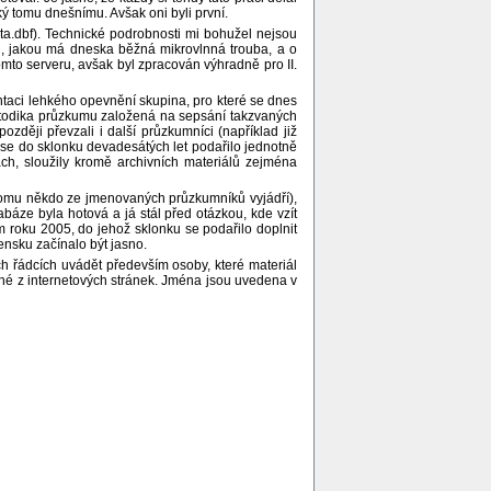
ý tomu dnešnímu. Avšak oni byli první.
a.dbf). Technické podrobnosti mi bohužel nejsou
ou, jakou má dneska běžná mikrovlnná trouba, a o
mto serveru, avšak byl zpracován výhradně pro II.
ntaci lehkého opevnění skupina, pro které se dnes
metodika průzkumu založená na sepsání takzvaných
ěji převzali i další průzkumníci (například již
 se do sklonku devadesátých let podařilo jednotně
h, sloužily kromě archivních materiálů zejména
 tomu někdo ze jmenovaných průzkumníků vyjádří),
tabáze byla hotová a já stál před otázkou, kde vzít
 roku 2005, do jehož sklonku se podařilo doplnit
ensku začínalo být jasno.
ch řádcích uvádět především osoby, které materiál
né z internetových stránek. Jména jsou uvedena v