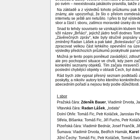
po svém – neexistovala jakákoliv pravidla, takže 
Na základě a z výsledků tohoto průzkumu pak b
známy, ale upozorňuji, že šlo o přelom osmdesát
internetu se ještě ani netušilo. I přes to byl v
sbor a část I. sboru, zatímco moravské úseky do n
Snad to tehdy souviselo se vznikajícím klubem h
vžil název „Brňáci“, jejichž jádro tvoří dodnes
„Závěrečných zpráv“, kde byly stručně popsány 
zmíněný Radan Lášek a pak také „Boleslaváci“ (Ja
zpracovat velkou část lehkého opevnění na úze
výsledky předchozích průzkumů poskytnuté pan
Možná je tento popis poněkud zavádějící, zdlou
ale pro pochopení situace ve chvíli, kdy jsem začí
konkrétní seznamy objektů. Tím začala mravenčí 
poslední chybějící objekty v oblasti Čech, byl d
Rád bych zde vypsal přesný seznam podkladů a je
poskytly, a nikoliv autory toho kterého konkrétn
abecedním pořadí a nejsou tedy podle důležitosti..
I. sbor
Pražská čára:
Zdeněk Bauer
, Vladimír Drvota, J
Vltavská čára:
Radan Lášek
, „lodata“
Dolní Ohře: Tomáš Fic, Petr Koláček, Jaroslav P
Střela, Blšanka: Tomáš Fic, Jiří Fuchs, Petr Kol
Plzeňská čára: Vladimír Bednár, Josef Frančík, J
Šumava: Vladimír Drvota, Bedřich Hamák,
Karel 
Jižní Čechy: Tomáš Fic, Petr Koláček, Tomáš Sv