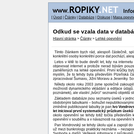
[
Úvod
|
Články
|
Databáze
|
Diskuse
|
Mapa.opevne
Odkud se vzala data v databáz
Hlavní stránka
>
Články
>
Lehké opevnění
Tímto článkem bych rád, alespoň částečně, spl
konkrétní osoby konkrétní porce dat pochází, ale
Letos v létě to bude devět let, kdy na internetu
objevovat internet a protože nerad bývám pouze
zaměřených na lehké opevnění. První krůčky byly
myslím, že to tehdy byla především Plzeňská č
zpracovával Šumavu, Jižní Moravu a Jeseníky. Sou
Někdy okolo roku 2003 jsme společně zakoupili
možností dynamického vkládání a editace údajů.
poznámek), ale vlastní „tvůrci“ seznamů objektů st
Základem databáze jsou seznamy úseků v jednot
obdobnými tabulkami – bohužel nepublikovanými, 
zmíněné publikované tabulky je pan
Ivo Vondrov
let inicioval první systematický průzkum úseků
okolo opevnění se tehdy totiž točila především
opevnění v souběhu a v návaznosti na opevnění t
Pan Vondrovský se tehdy úkolu ujal a zapojil do
už mezi bunkrology prakticky neznáma – nezapomeň
Svoboda a další). Veškeré informace z průzkumů s