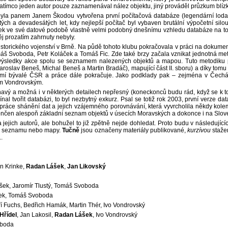
zatímco jeden autor pouze zaznamenával nález objektu, jiný prováděl průzkum blízk
yla panem Janem Škodou vytvořena první počítačová databáze (legendární lodat
ých a devadesátých let, kdy nejlepší počítač byl vybaven brutální výpočetní sil
ýsledek ve své datové podobě vlastně velmi podobný dnešnímu vzhledu databáze na to
ěj prozatím zahrnuty nebyly.
istorického vojenství v Brně. Na půdě tohoto klubu pokračovala v práci na dokume
 Tomáš Svoboda, Petr Koláček a Tomáš Fic. Zde také brzy začala vznikat jednotná 
výsledky akce spolu se seznamem nalezených objektů a mapou. Tuto metodiku pozd
roslav Beneš, Michal Beneš a Martin Bradáč), mapující část II. sboru) a díky tomu
mí bývalé ČSR a práce dále pokračuje. Jako podklady pak – zejména v Čechác
em Vondrovským.
havý a možná i v některých detailech nepřesný (koneckonců budu rád, když se k
nal tvořit databázi, to byl nezbytný exkurz. Psal se totiž rok 2003, první verze da
práce shánění dat a jejich vzájemného porovnávání, která vyvrcholila někdy kolem
okončen alespoň základní seznam objektů v úsecích Moravských a dokonce i na Slov
jich autorů, ale bohužel to již zpětně nejde dohledat. Proto budu v následující
ího seznamu nebo mapy.
Tučně
jsou označeny materiály publikované,
kurzívou
staže
.
an Krinke,
Radan Lášek
,
Jan Likovský
ešek, Jaromír Tlustý, Tomáš Svoboda
áček, Tomáš Svoboda
iří Fuchs, Bedřich Hamák, Martin Thér, Ivo Vondrovský
Hřídel
, Jan Lakosil,
Radan Lášek
, Ivo Vondrovský
oboda