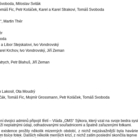
voboda, Miloslav Sviták
máš Fic, Petr Koláček, Karel a Karel Strakovi, Tomáš Svoboda
“, Martin Thér
ér
koda
n a Libor Stejskalovi, Ivo Vondrovský
rel Krchov, Ivo Vondrovský, Jiří Zeman
atrych, Petr Blahuš, Jiří Zeman
n Lakosil, Ota Moudrý
rčák, Tomáš Fic, Mojmír Grossmann, Petr Koláček, Tomáš Svoboda
vojici adminů připojil třetí – Vláďa „OMS“ Sýkora, který vzal na svoje bedra sysif
ží neplatnými údaji, odhadovanými souřadnicemi a špatně zařazenými fotkami.
existence prožily několik mizerných období, z nichž nejzávažnější byla havárie
tisíce fotek. Dalších několik menších krizí, z nichž zatím poslední skončila teprve 