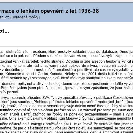
ni.cz
|
Ukradené ropíky
]
i...
atil dluh vůči všem osobám, které poskytly základní data do databáze. Dnes ji
spoň se o to pokusím. Předem se také omlouvám všem, na které ve výčtu zapomenu, a
 začínal vznikat zárodek těchto stránek. Dovolím si zde alespoň heslovitě vylíčit
 konzumentem, ale rád přispívám i svojí troškou do mlýna, nedalo mi abych nez
 z dnešního pohledu neskutečně amatérské a primitivní, ale časem vykrystalizov
ára, Krkonoše a snad i Česká Kanada. Někdy v roce 2001 došlo k fúzi se str
částí stránek byly i seznamy objektů, které však byly pouhými tabulkami napsaný
 doménu ropiky.net a díky technologickému pokroku se postupně podařilo vytvo
 Bohužel systém jsem před časem koncipoval takovým způsobem, že jsou známi aut
ojí v pozadí.
livých sborech, případně ZVV. Ty byly zpočátku převzaty z publikace Českoslove
které jsou součástí „Přehledu průzkumu lehkého opevnění“, vedenými „brněnskou“ 
ský
, jehož jméno se na tomto serveru objevuje daleko méně často, než by si zaslo
 lehkého opevnění
pod hlavičkou pražského KVH a zároveň pro tento průzkum
dod
 kolem srubů a tvrzí, zatímco na řopíky se poněkud pozapomínalo – snad s vyj
ěžké. O nějakém průzkumu v oblasti jižní Moravy či Šumavy samozřejmě nemohla b
 něho některé další kolegy z pražského KVH. Je zajímavé, že velká většina jmen 
me, že jde o záležitost starou více jak čtvrt století, ale samozřejmě se zde obje
e tak zpětně dostávaly do rukou panu Vondrovskému, který je archivoval a kompleto