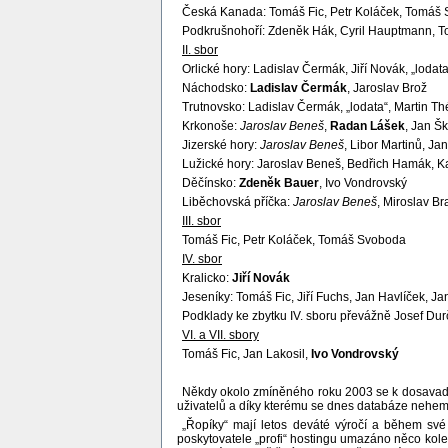
Česká Kanada: Tomáš Fic, Petr Koláček, Tomáš S
Podkrušnohoří: Zdeněk Hák, Cyril Hauptmann, To
II. sbor
Orlické hory: Ladislav Čermák, Jiří Novák, „lodata
Náchodsko:
Ladislav Čermák
, Jaroslav Brož
Trutnovsko: Ladislav Čermák, „lodata“, Martin Th
Krkonoše:
Jaroslav Beneš
,
Radan Lášek
, Jan Š
Jizerské hory:
Jaroslav Beneš
, Libor Martinů, Ja
Lužické hory: Jaroslav Beneš, Bedřich Hamák, Ka
Děčínsko:
Zdeněk Bauer
, Ivo Vondrovský
Liběchovská příčka:
Jaroslav Beneš
, Miroslav Br
III. sbor
Tomáš Fic, Petr Koláček, Tomáš Svoboda
IV. sbor
Kralicko:
Jiří Novák
Jeseníky: Tomáš Fic, Jiří Fuchs, Jan Havlíček, Ja
Podklady ke zbytku IV. sboru převážně Josef Du
VI. a VII. sbory
Tomáš Fic, Jan Lakosil,
Ivo Vondrovský
Někdy okolo zmíněného roku 2003 se k dosavadní d
uživatelů a díky kterému se dnes databáze nehem
„Řopíky“ mají letos deváté výročí a během své 
poskytovatele „profi“ hostingu umazáno něco kolem 