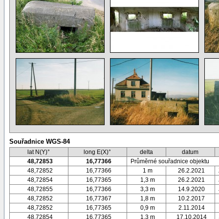
Souřadnice WGS-84
lat N(Y)°
long E(X)°
delta
datum
48,72853
16,77366
Průměrné souřadnice objektu
48,72852
16,77366
1 m
26.2.2021
48,72854
16,77365
1,3 m
26.2.2021
48,72855
16,77366
3,3 m
14.9.2020
48,72852
16,77367
1,8 m
10.2.2017
48,72852
16,77365
0,9 m
2.11.2014
48,72854
16,77365
1,3 m
17.10.2014