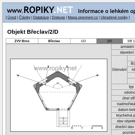
[
Úvod
|
Články
|
Databáze
|
Diskuse
|
Mapa.opevneni.cz
|
Ukradené ropíky
]
Objekt Břeclav/2/D
ZVV Brno
Břeclav
1/D
2/D
3/B 
armádní 
stavební
ŘO
číslování
n
typ
odolno
úhel stř
nadmořská
datum be
krychelná 
stav objek
dnešní stav
pozná