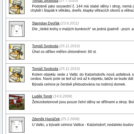
Tomáš Svoboda
(27.7.2020)
Podobně jako sousední č. 144 má slabé stěny i strop, nemá j
chyběl i šlapák k větráku, dveře, klapky větracích otvorů a vět
Stanislav Dvořák
(23.6.2011)
Dle „Velké knihy o malých bunkrech“ se jedná
(patrně - pozn. 
Tomáš Svoboda
(25.11.2010)
Úhel os střílen měřen úhloměrem: 60 st.
Tomáš Svoboda
(25.11.2010)
Kolem objektu vede z Valtic do Katzelsdorfu nová asfaltová si
cestou. Navíc pole se teď už orá až k objektu, takže se bude dát d
Bývalá celnice je čerstvě přebudována na rodinný domek.
Luděk Tondr
(14.6.2008)
Železobetonové jsou pouze čelní stěny se střílnami a strop. Boč
Zdeněk Hanáček
(25.2.2006)
U Valtic, u bývalé celnice Valtice - Katzelsdorf, nedaleko bud