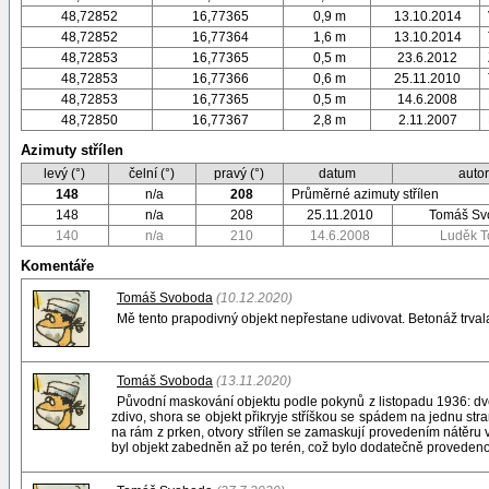
48,72852
16,77365
0,9 m
13.10.2014
48,72852
16,77364
1,6 m
13.10.2014
48,72853
16,77365
0,5 m
23.6.2012
48,72853
16,77366
0,6 m
25.11.2010
48,72853
16,77365
0,5 m
14.6.2008
48,72850
16,77367
2,8 m
2.11.2007
Azimuty střílen
levý (°)
čelní (°)
pravý (°)
datum
auto
148
n/a
208
Průměrné azimuty střílen
148
n/a
208
25.11.2010
Tomáš Sv
140
n/a
210
14.6.2008
Luděk T
Komentáře
Tomáš Svoboda
(10.12.2020)
Mě tento prapodivný objekt nepřestane udivovat. Betonáž trvala
Tomáš Svoboda
(13.11.2020)
Původní maskování objektu podle pokynů z listopadu 1936: dvě
zdivo, shora se objekt přikryje stříškou se spádem na jednu stra
na rám z prken, otvory střílen se zamaskují provedením nátěru v
byl objekt zabedněn až po terén, což bylo dodatečně provedeno