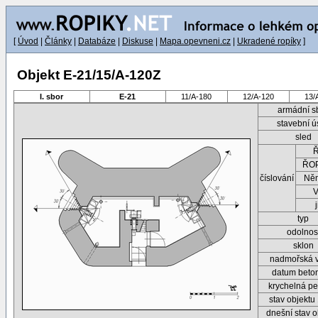
[
Úvod
|
Články
|
Databáze
|
Diskuse
|
Mapa.opevneni.cz
|
Ukradené ropíky
]
Objekt E-21/15/A-120Z
I. sbor
E-21
11/A-180
12/A-120
13/
armádní s
stavební ú
sled
ŘOP
číslování
Ně
typ
odolnos
sklon
nadmořská 
datum beto
krychelná pe
stav objektu
dnešní stav o