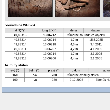
Souřadnice WGS-84
lat N(Y)°
long E(X)°
delta
datum
49,83313
13,06212
Průměrné souřadnice objektu
49,83314
13,06214
1,7 m
15.5.2025
49,83314
13,06218
4,6 m
3.4.2011
49,83311
13,06207
4,2 m
4.1.2005
49,83314
13,06214
1,7 m
3.1.2005
49,83313
13,06206
4,4 m
2.1.2005
Azimuty střílen
levý (°)
čelní (°)
pravý (°)
datum
auto
160
n/a
280
Průměrné azimuty střílen
160
n/a
280
2.12.2008
Zdeněk H