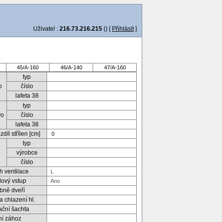
Uživatel :
216.73.216.215
() [
Přihlásit
]
45/A-160
46/A-140
47/A-160
typ
o
číslo
lafeta 38
typ
vo
číslo
lafeta 38
díl střílen [cm]
typ
výrobce
číslo
h ventilace
lový vstup
bně dveří
a chlazení hl.
ační šachta
ní zához