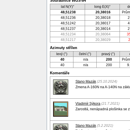
Souřadnice WGS-84
lat N(Y)°
long E(X)°
d
48,51238
20,38016
Prům
48,51236
20,38018
2
48,51242
20,38017
4
48,51237
20,38014
2
48,51234
20,38064
3
48,51217
20,38029
Azimuty střílen
levý (°)
čelní (°)
pravý (°)
40
n/a
200
Prům
40
n/a
200
9
Komentáře
Stano Mazák
(25.10.2024)
Zmena A-160N na A-140N na základ
Vladimír Sýkora
(21.7.2021)
Zarostlá, nenápadná plošinka se zb
Stano Mazák
(5.2.2021)