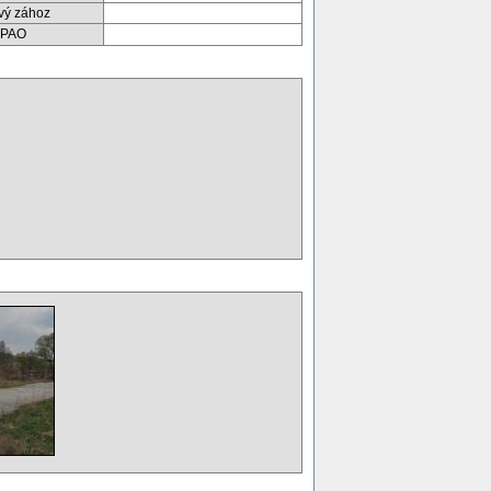
ový zához
PAO