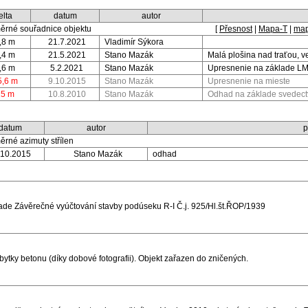
elta
datum
autor
ěrné souřadnice objektu
[
Přesnost
|
Mapa-T
|
map
,8 m
21.7.2021
Vladimír Sýkora
,4 m
21.5.2021
Stano Mazák
Malá plošina nad traťou, 
,6 m
5.2.2021
Stano Mazák
Upresnenie na základe LM
5,6 m
9.10.2015
Stano Mazák
Upresnenie na mieste
25 m
10.8.2010
Stano Mazák
Odhad na základe svedect
datum
autor
p
ěrné azimuty střílen
.10.2015
Stano Mazák
odhad
e Závěrečné vyúčtování stavby podúseku R-I Č.j. 925/Hl.št.ŘOP/1939
ytky betonu (díky dobové fotografii). Objekt zařazen do zničených.