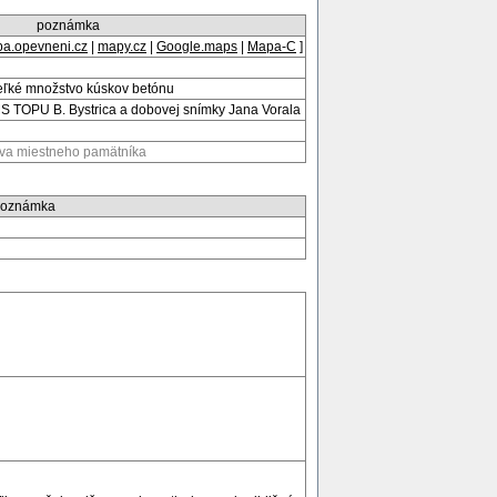
poznámka
a.opevneni.cz
|
mapy.cz
|
Google.maps
|
Mapa-C
]
veľké množstvo kúskov betónu
S TOPU B. Bystrica a dobovej snímky Jana Vorala
va miestneho pamätníka
oznámka