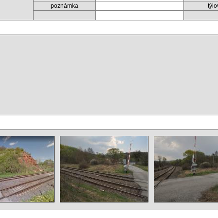
poznámka
týl