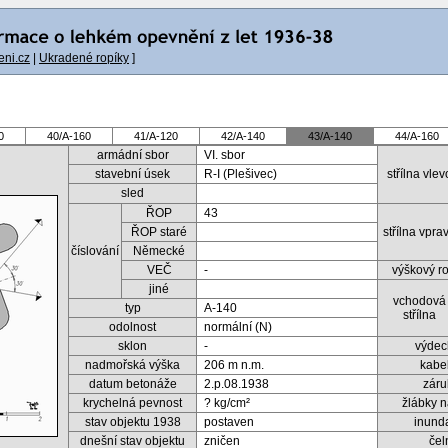
ni.cz
|
Ukradené ropíky
]
0
40/A-160
41/A-120
42/A-140
43/A-140
44/A-160
armádní sbor
VI. sbor
stavební úsek
R-I (Plešivec)
střílna vlev
sled
ŘOP
43
ŘOP staré
střílna vpra
číslování
Německé
VEČ
-
výškový roz
jiné
vchodová
typ
A-140
střílna
odolnost
normální (N)
sklon
-
výdec
nadmořská výška
206 m n.m.
kabe
datum betonáže
2.p.08.1938
záru
krychelná pevnost
? kg/cm²
žlábky n
stav objektu 1938
postaven
inund
dnešní stav objektu
zničen
čel