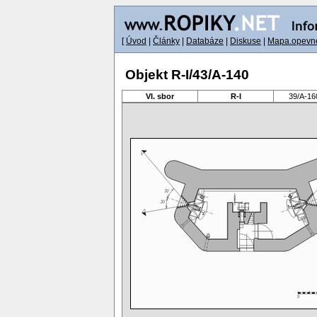
[
Úvod
|
Články
|
Databáze
|
Diskuse
|
Mapa.opevne
Objekt R-I/43/A-140
VI. sbor
R-I
39/A-16