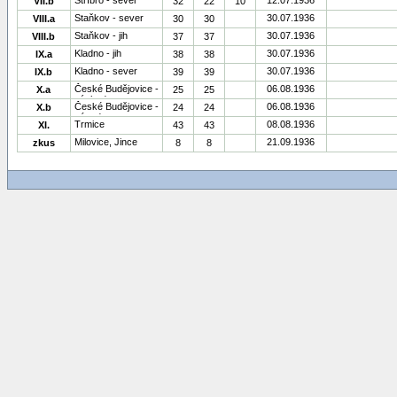
Stříbro - sever
12.07.1936
VII.b
32
22
10
Staňkov - sever
30.07.1936
VIII.a
30
30
Staňkov - jih
30.07.1936
VIII.b
37
37
Kladno - jih
30.07.1936
IX.a
38
38
Kladno - sever
30.07.1936
IX.b
39
39
České Budějovice -
06.08.1936
X.a
25
25
východ
České Budějovice -
06.08.1936
X.b
24
24
západ
Trmice
08.08.1936
XI.
43
43
Milovice, Jince
21.09.1936
zkus
8
8