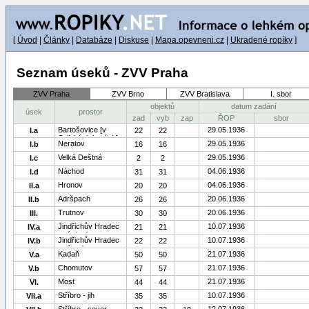
[
Úvod
|
Články
|
Databáze
|
Diskuse
|
Mapa.opevneni.cz
|
Ukradené ropíky
]
Seznam úseků - ZVV Praha
ZVV Praha
ZVV Brno
ZVV Bratislava
I. sbor
objektů
datum zadání
úsek
prostor
zad
vyb
zap
ŘOP
sbor
Bartošovice [v
29.05.1936
I.a
22
22
Orlických horách]
Neratov
29.05.1936
I.b
16
16
Velká Deštná
29.05.1936
I.c
2
2
Náchod
04.06.1936
I.d
31
31
Hronov
04.06.1936
II.a
20
20
Adršpach
20.06.1936
II.b
26
26
Trutnov
20.06.1936
III.
30
30
Jindřichův Hradec
10.07.1936
IV.a
21
21
- východ
Jindřichův Hradec
10.07.1936
IV.b
22
22
- západ
Kadaň
21.07.1936
V.a
50
50
Chomutov
21.07.1936
V.b
57
57
Most
21.07.1936
VI.
44
44
Stříbro - jih
10.07.1936
VII.a
35
35