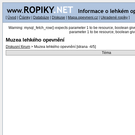
[
Úvod
|
Články
|
Databáze
|
Diskuse
|
Mapa.opevneni.cz
|
Ukradené ropíky
]
Warning: mysql_fetch_row() expects parameter 1 to be resource, boolean gi
parameter 1 to be resource, boolean g
Muzea lehkého opevnění
Diskusní fórum
> Muzea lehkého opevnění [strana -4/5]
Téma