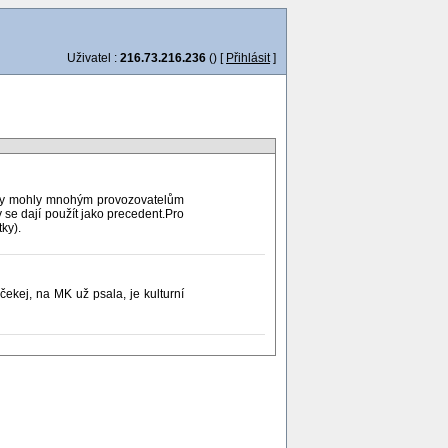
Uživatel :
216.73.216.236
() [
Přihlásit
]
é by mohly mnohým provozovatelům
y se dají použít jako precedent.Pro
ky).
čekej, na MK už psala, je kulturní