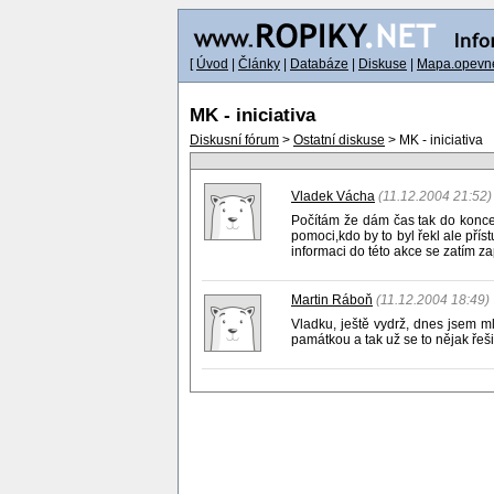
[
Úvod
|
Články
|
Databáze
|
Diskuse
|
Mapa.opevne
MK - iniciativa
Diskusní fórum
>
Ostatní diskuse
> MK - iniciativa
Vladek Vácha
(11.12.2004 21:52)
Počítám že dám čas tak do konce
pomoci,kdo by to byl řekl ale přís
informaci do této akce se zatím z
Martin Ráboň
(11.12.2004 18:49)
Vladku, ještě vydrž, dnes jsem ml
památkou a tak už se to nějak řeši