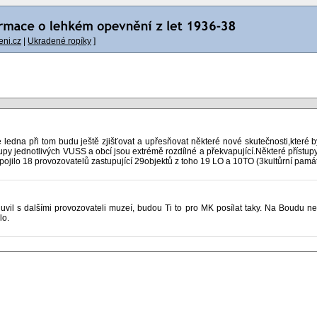
ni.cz
|
Ukradené ropíky
]
 ledna při tom budu ještě zjišťovat a upřesňovat některé nové skutečnosti,kter
tupy jednotlivých VUSS a obcí jsou extrémě rozdílné a překvapující.Některé přístup
apojilo 18 provozovatelů zastupující 29objektů z toho 19 LO a 10TO (3kultůrní památ
uvil s dalšími provozovateli muzeí, budou Ti to pro MK posílat taky. Na Boudu ne
lo.