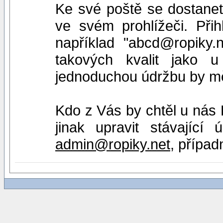
Ke své poště se dostane
ve svém prohlížeči. Při
například "abcd@ropiky.n
takových kvalit jako u
jednoduchou údržbu by měl
Kdo z Vás by chtěl u nás E
jinak upravit stávající
admin@ropiky.net
, přípa