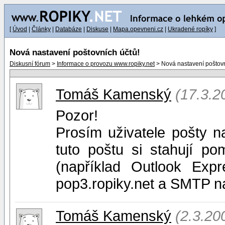
[
Úvod
|
Články
|
Databáze
|
Diskuse
|
Mapa.opevneni.cz
|
Ukradené ropíky
]
Nová nastavení poštovních účtů!
Diskusní fórum
>
Informace o provozu www.ropiky.net
> Nová nastavení poštovn
Tomáš Kamenský
(17.3.2
Pozor!
Prosím uživatele pošty na
tuto poštu si stahují p
(například Outlook Exp
pop3.ropiky.net a SMTP na
Tomáš Kamenský
(2.3.20