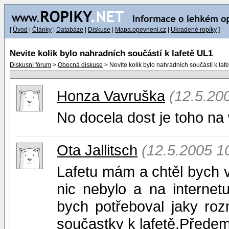
[
Úvod
|
Články
|
Databáze
|
Diskuse
|
Mapa.opevneni.cz
|
Ukradené ropíky
]
Nevite kolik bylo nahradních součástí k lafetě UL1
Diskusní fórum
>
Obecná diskuse
> Nevite kolik bylo nahradních součástí k laf
Honza Vavruška
(12.5.20
No docela dost je toho na
Ota Jallitsch
(12.5.2005 1
Lafetu mám a chtěl bych 
nic nebylo a na internet
bych potřeboval jaky rozm
součastky k lafetě.Předem