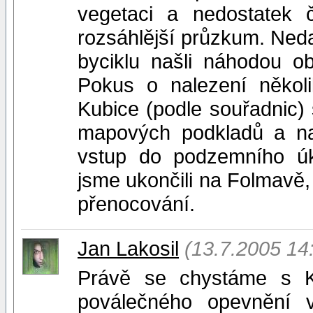
vegetaci a nedostatek
rozsáhlější průzkum. Ne
byciklu našli náhodou o
Pokus o nalezení někol
Kubice (podle souřadnic) 
mapových podkladů a na
vstup do podzemního úk
jsme ukončili na Folmavě,
přenocování.
Jan Lakosil
(13.7.2005 14
Právě se chystáme s 
poválečného opevnění 