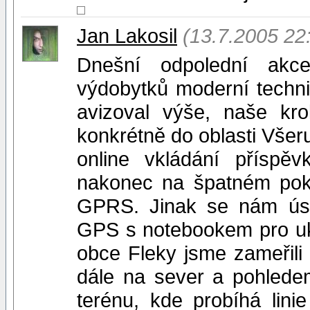
Jan Lakosil
(13.7.2005 22
Dnešní odpolední akc
výdobytků moderní techn
avizoval výše, naše kr
konkrétně do oblasti Všer
online vkládání příspě
nakonec na špatném pokr
GPRS. Jinak se nám úsp
GPS s notebookem pro uk
obce Fleky jsme zameřili
dále na sever a pohlede
terénu, kde probíhá lin