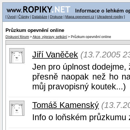
[
Úvod
|
Články
|
Databáze
|
Diskuse
|
Mapa.opevneni.cz
|
Ukradené ropíky
]
Průzkum opevnění online
Diskusní fórum
>
Akce, výpravy, setkání
> Průzkum opevnění online
Jiří Vaněček
(13.7.2005 2
Jen pro úplnost dodejme, ž
přesně naopak než ho nap
můj pravopisný koutek...)
Tomáš Kamenský
(13.7.2
Info o loňském průzkumu z