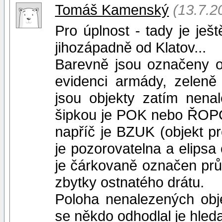
Tomáš Kamenský
(13.7.2
Pro úplnost - tady je je
jihozápadně od Klatov...
Barevně jsou označeny ob
evidenci armády, zeleně p
jsou objekty zatím nena
šipkou je POK nebo ŘOPO
napříč je BZUK (objekt p
je pozorovatelna a elip
je čárkovaně označen prů
zbytky ostnatého drátu.
Poloha nenalezených obje
se někdo odhodlal je hled