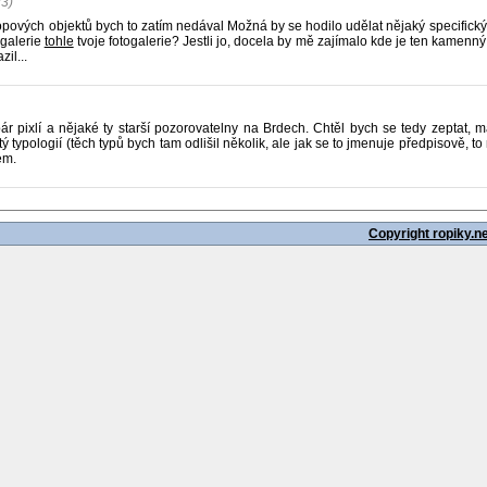
23)
opových objektů bych to zatím nedával Možná by se hodilo udělat nějaký specifický
galerie
tohle
tvoje fotogalerie? Jestli jo, docela by mě zajímalo kde je ten kamenný 
il...
ár pixlí a nějaké ty starší pozorovatelny na Brdech. Chtěl bych se tedy zeptat, m
ý typologií (těch typů bych tam odlišil několik, ale jak se to jmenuje předpisově, t
ém.
Copyright ropiky.