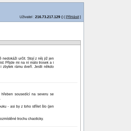
Uživatel :
216.73.217.129
() [
Přihlásit
]
edokáži určit. Stojí z něj již jen
st. Přijde mi na ní málo trosek a i
i zbytek rámu dveří. Jestli někdo
, hřeben sousedící na severu se
.
u - asi by z toho střílet šlo (jen
 rozmístěné trochu chaoticky.