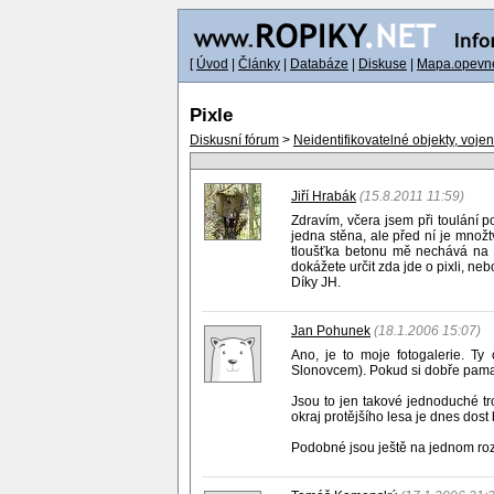
[
Úvod
|
Články
|
Databáze
|
Diskuse
|
Mapa.opevne
Pixle
Diskusní fórum
>
Neidentifikovatelné objekty, voje
Jiří Hrabák
(15.8.2011 11:59)
Zdravím, včera jsem při toulání p
jedna stěna, ale před ní je množtv
tloušťka betonu mě nechává na vá
dokážete určit zda jde o pixli, ne
Díky JH.
Jan Pohunek
(18.1.2006 15:07)
Ano, je to moje fotogalerie. T
Slonovcem). Pokud si dobře pamatu
Jsou to jen takové jednoduché tro
okraj protějšího lesa je dnes dost
Podobné jsou ještě na jednom rozce