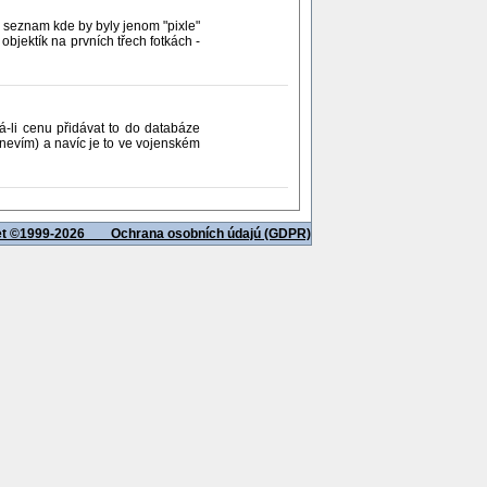
 seznam kde by byly jenom "pixle"
objektík na prvních třech fotkách -
á-li cenu přidávat to do databáze
o nevím) a navíc je to ve vojenském
net ©1999-2026
Ochrana osobních údajú (GDPR)