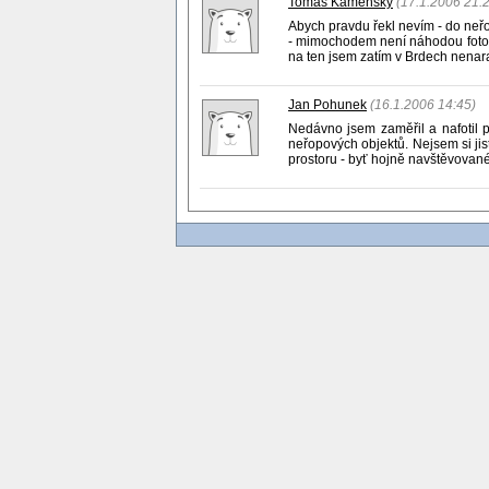
Tomáš Kamenský
(17.1.2006 21:
Abych pravdu řekl nevím - do neř
- mimochodem není náhodou foto
na ten jsem zatím v Brdech nenaraz
Jan Pohunek
(16.1.2006 14:45)
Nedávno jsem zaměřil a nafotil p
neřopových objektů. Nejsem si jist
prostoru - byť hojně navštěvovan