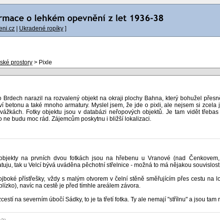
ni.cz
|
Ukradené ropíky
]
nské prostory
> Pixle
o Brdech narazil na rozvalený objekt na okraji plochy Bahna, který bohužel přesně n
í betonu a také mnoho armatury. Myslel jsem, že jde o pixli, ale nejsem si zcela ji
žkách. Fotky objektu jsou v databázi neřopových objektů. Je tam vidět třebas 
bo ne budu moc rád. Zájemcům poskytnu i bližší lokalizaci.
y objekty na prvních dvou fotkách jsou na hřebenu u Vranové (nad Čenkovem
ju, tak u Velcí bývá uváděna pěchotní střelnice - možná to má nějakou souvislost
jboké přístřešky, vždy s malým otvorem v čelní stěně směřujícím přes cestu na louk
 blízko), navíc na cestě je před tímhle areálem závora.
stí na severním úbočí Sádky, to je ta třetí fotka. Ty ale nemají "střílnu" a jsou tam