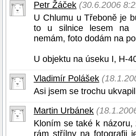
Petr Žáček
(30.6.2006 8:2
U Chlumu u Třeboně je b
to u silnice lesem na
nemám, foto dodám na pož
U objektu na úseku I, H-40
Vladimír Polášek
(18.1.20
Asi jsem se trochu ukvapil
Martin Urbánek
(18.1.200
Kloním se také k názoru, ž
rám střílny na fotografii 