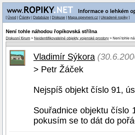
[
Úvod
|
Články
|
Databáze
|
Diskuse
|
Mapa.opevneni.cz
|
Ukradené ropíky
]
Není tohle náhodou řopíkovská střílna
Diskusní fórum
>
Neidentifikovatelné objekty, vojenské prostory
> Není tohle ná
Vladimír Sýkora
(30.6.200
> Petr Žáček
Nejspíš objekt číslo 91, ú
Souřadnice objektu číslo 1
pokusím se to dát do pořá