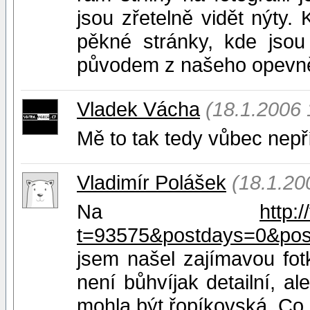
jsou zřetelně vidět nýty
pěkné stránky, kde jso
původem z našeho opevně
Vladek Vácha
(18.1.2006 
Mě to tak tedy vůbec nepří
Vladimír Polášek
(18.1.20
Na
http:
t=93575&postdays=0&pos
jsem našel zajímavou fo
není bůhvíjak detailní, al
mohla být řopíkovská. Co 