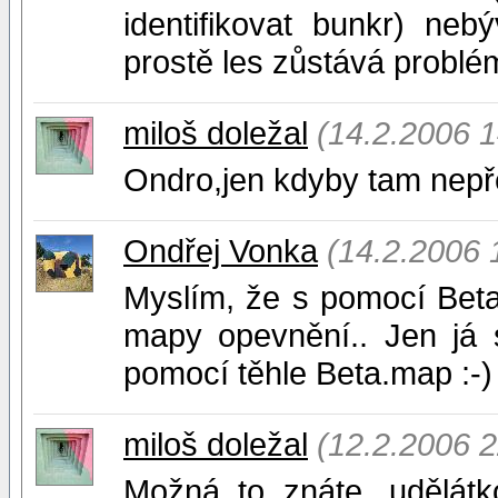
identifikovat bunkr) ne
prostě les zůstává problé
miloš doležal
(14.2.2006 1
Ondro,jen kdyby tam nepře
Ondřej Vonka
(14.2.2006 
Myslím, že s pomocí Bet
mapy opevnění.. Jen já 
pomocí těhle Beta.map :-)
miloš doležal
(12.2.2006 2
Možná to znáte, udělát