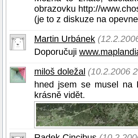
obrazovku http://www.cho
(je to z diskuze na opevne
Martin Urbánek
(12.2.200
Doporučuji
www.maplandi
miloš doležal
(10.2.2006 2
hned jsem se musel na Ko
krásně vidět.
Radek Cincibus
(10.2.200