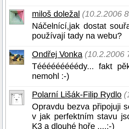
miloš doležal
(10.2.2006 8
Náčelnící,jak dostat sou
používají tady na webu?
Ondřej Vonka
(10.2.2006 
Tééééééééédy... fakt pě
nemohl :-)
Polarní Lišák-Filip Rydlo
(
Opravdu bezva připojuji s
v jak perfektním stavu 
K3 a dlouhé hoře ....:-)