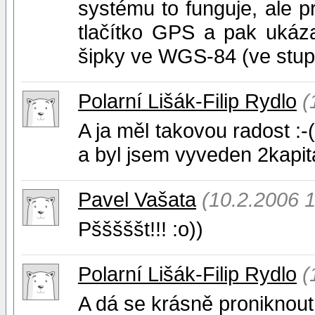
systému to funguje, ale pr
tlačítko GPS a pak ukáz
šipky ve WGS-84 (ve stupn
Polarní Lišák-Filip Rydlo
(
A ja měl takovou radost :-
a byl jsem vyveden 2kapitán
Pavel Vašata
(10.2.2006 1
Pšššššt!!! :o))
Polarní Lišák-Filip Rydlo
(
A dá se krásně proniknout 