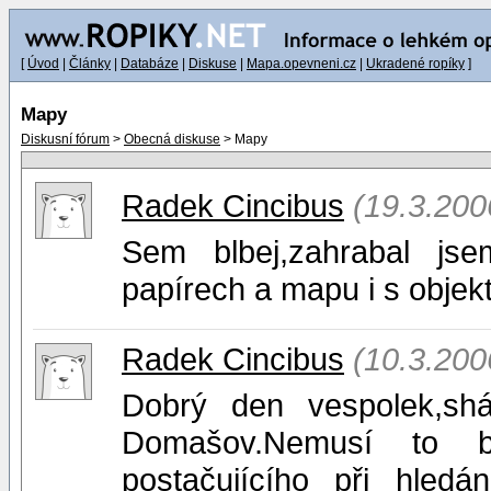
[
Úvod
|
Články
|
Databáze
|
Diskuse
|
Mapa.opevneni.cz
|
Ukradené ropíky
]
Mapy
Diskusní fórum
>
Obecná diskuse
> Mapy
Radek Cincibus
(19.3.200
Sem blbej,zahrabal js
papírech a mapu i s objekt
Radek Cincibus
(10.3.200
Dobrý den vespolek,sh
Domašov.Nemusí to bý
postačujícího při hled