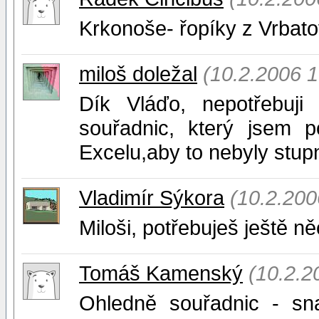
Krkonoše- řopíky z Vrbato
miloš doležal
(10.2.2006 1
Dík Vláďo, nepotřebuji
souřadnic, který jsem p
Excelu,aby to nebyly stupn
Vladimír Sýkora
(10.2.200
Miloši, potřebuješ ještě ně
Tomáš Kamenský
(10.2.2
Ohledně souřadnic - sn