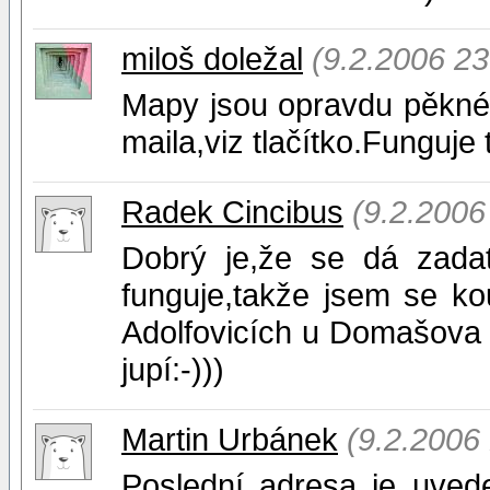
miloš doležal
(9.2.2006 23
Mapy jsou opravdu pěkné,po
maila,viz tlačítko.Funguje
Radek Cincibus
(9.2.2006
Dobrý je,že se dá zada
funguje,takže jsem se k
Adolfovicích u Domašova i
jupí:-)))
Martin Urbánek
(9.2.2006
Poslední adresa je uved