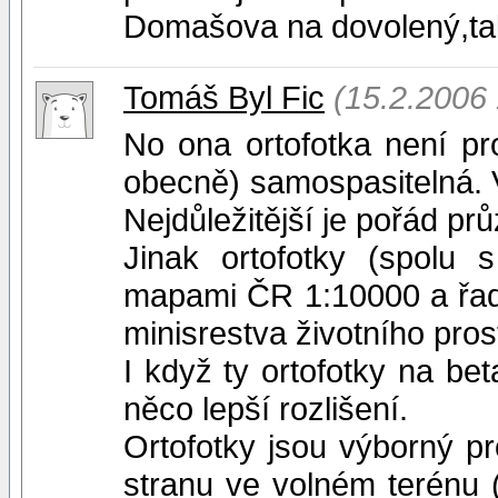
Domašova na dovolený,tak
Tomáš Byl Fic
(15.2.2006 
No ona ortofotka není pr
obecně) samospasitelná. 
Nejdůležitější je pořád pr
Jinak ortofotky (spolu
mapami ČR 1:10000 a řado
minisrestva životního pros
I když ty ortofotky na b
něco lepší rozlišení.
Ortofotky jsou výborný p
stranu ve volném terénu 