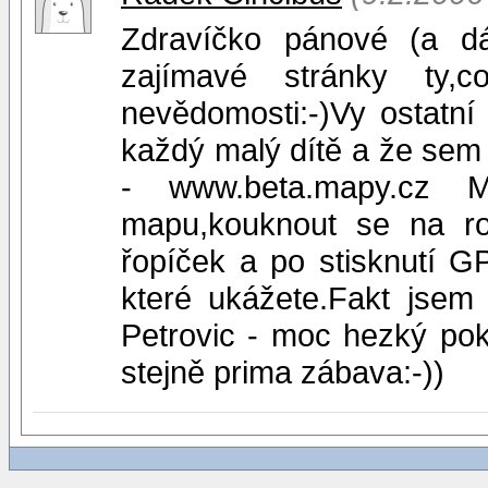
Zdravíčko pánové (a dá
zajímavé stránky ty,
nevědomosti:-)Vy ostatní
každý malý dítě a že sem o
- www.beta.mapy.cz 
mapu,kouknout se na r
řopíček a po stisknutí G
které ukážete.Fakt jsem
Petrovic - moc hezký po
stejně prima zábava:-))