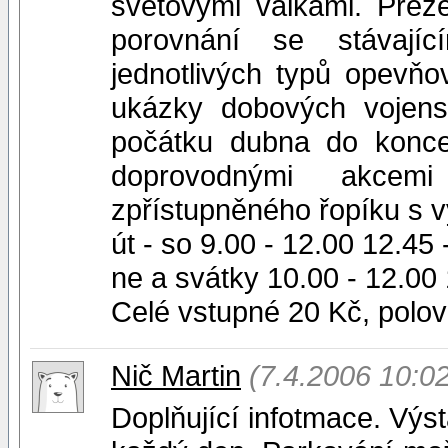
světovými válkami. Prez
porovnání se stávajíc
jednotlivých typů opevňo
ukázky dobových vojens
počátku dubna do konce
doprovodnými akcem
zpřístupněného řopíku s 
út - so 9.00 - 12.00 12.45 
ne a svátky 10.00 - 12.00 
Celé vstupné 20 Kč, polov
Nič Martin
(7.4.2006 10:02
Doplňující infotmace. Výs