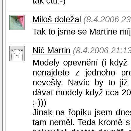
tak čtu:-)
Miloš doležal
(8.4.2006 23
Tak to jsme se Martine míje
Nič Martin
(8.4.2006 21:13
Modely opevnění (i když 
nenajdete z jednoho p
nevešly. Navíc by to ji
dávat modely když cca 20
;-)))
Jinak na řopíku jsem dne
tam neměl. Teda kromě sp