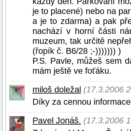
každý den. Parkování mo
je to placené) nebo na par
a je to zdarma) a pak př
nachází v horní části ná
muzeum, tak určitě nepřeh
(řopík č. B6/28 ;-))))))) )
P.S. Pavle, můžeš sem d
mám ještě ve foťáku.
miloš doležal
(17.3.2006 2
Díky za cennou informace.
Pavel Jonáš.
(17.3.2006 1