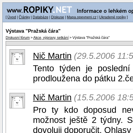
[
Úvod
|
Články
|
Databáze
|
Diskuse
|
Mapa.opevneni.cz
|
Ukradené ropíky
]
Výstava "Pražská čára"
Diskusní fórum
>
Akce, výpravy, setkání
> Výstava "Pražská čára"
Nič Martin
(29.5.2006 11:
Tento týden je poslední
prodloužena do pátku 2.č
Nič Martin
(15.5.2006 18:
Pro ty kdo doposud nev
možnost ještě 2 týdny. S
dovoluji doporučit. Ohlasy