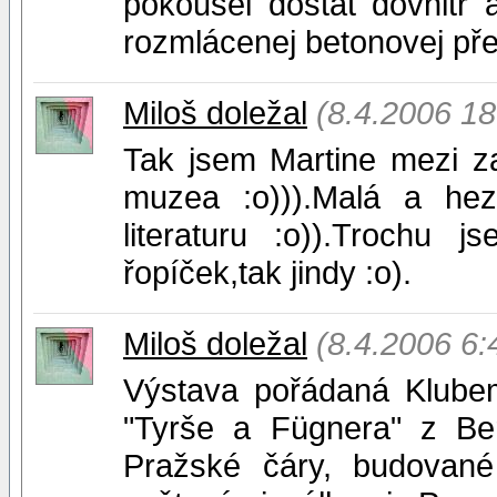
pokoušel dostat dovnitř 
rozmlácenej betonovej pře
Miloš doležal
(8.4.2006 18
Tak jsem Martine mezi z
muzea :o))).Malá a hez
literaturu :o)).Trochu 
řopíček,tak jindy :o).
Miloš doležal
(8.4.2006 6:
Výstava pořádaná Klubem
"Tyrše a Fügnera" z Ber
Pražské čáry, budovan