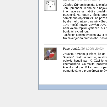
Již před týdnem jsem dal tuto info
Jen upřešnění. Jedná se o nějaké
informace se tam vědí s předsti
pozemků. Na jeden z těchto po
samotného objektu) leží na poze
by dle mého názoru na něj vůbec 
10% + ještě navrch zbylých 90%. 
není kolem řopíku vymezen. A s 
bunkráci vypadnou.
Takže ten klerikálovec na MO si 
Na závěr jedno předvolební heslo z 
Pavel Jonáš.
(16.4.2006 20:02)
Zdravím. Oznamuji všem, že do 
"kraslici". Stalo se totiž to, že
objektu koupil pan X. Část to
znemožněno. Co majitel pozemku 
koupil chalupu. V každém přípa
odmontováno a premiérová zpráva 