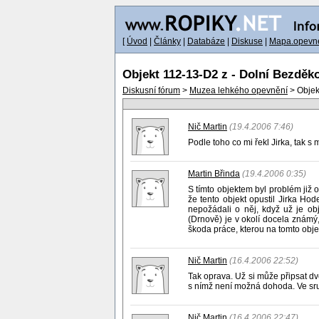
[
Úvod
|
Články
|
Databáze
|
Diskuse
|
Mapa.opevne
Objekt 112-13-D2 z - Dolní Bezděk
Diskusní fórum
>
Muzea lehkého opevnění
> Objek
Nič Martin
(19.4.2006 7:46)
Podle toho co mi řekl Jirka, tak 
Martin Břinda
(19.4.2006 0:35)
S tímto objektem byl problém již 
že tento objekt opustil Jirka Ho
nepožádali o něj, když už je o
(Drnově) je v okolí docela známý,
škoda práce, kterou na tomto ob
Nič Martin
(16.4.2006 22:52)
Tak oprava. Už si může připsat d
s nímž není možná dohoda. Ve srub
Nič Martin
(16.4.2006 22:47)