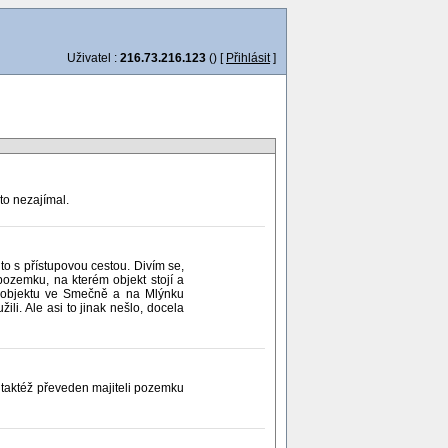
Uživatel :
216.73.216.123
() [
Přihlásit
]
to nezajímal.
to s přístupovou cestou. Divím se,
pozemku, na kterém objekt stojí a
l objektu ve Smečně a na Mlýnku
li. Ale asi to jinak nešlo, docela
 taktéž převeden majiteli pozemku