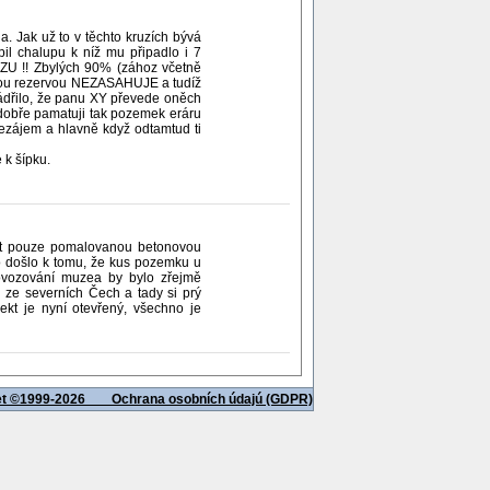
. Jak už to v těchto kruzích bývá
il chalupu k níž mu připadlo i 7
U !! Zbylých 90% (zához včetně
lkou rezervou NEZASAHUJE a tudíž
jádřilo, že panu XY převede oněch
 dobře pamatuji tak pozemek eráru
ezájem a hlavně když odtamtud ti
 k šípku.
dět pouze pomalovanou betonovou
eho došlo k tomu, že kus pozemku u
ovozování muzea by bylo zřejmě
 ze severních Čech a tady si prý
kt je nyní otevřený, všechno je
net ©1999-2026
Ochrana osobních údajú (GDPR)