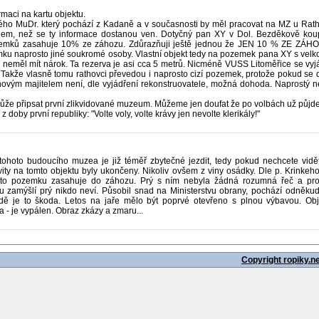
rmaci na kartu objektu.
ho MuDr. který pochází z Kadaně a v současnosti by měl pracovat na MZ u Ratha
hem, než se ty informace dostanou ven. Dotyčný pan XY v Dol. Bezděkově koup
zemků zasahuje 10% ze záhozu. Zdůrazňuji ještě jednou že JEN 10 % ZE ZÁHOZ
mku naprosto jiné soukromé osoby. Vlastní objekt tedy na pozemek pana XY s ve
neměl mít nárok. Ta rezerva je asi cca 5 metrů. Nicméně VUSS Litoměřice se vy
Takže vlasně tomu rathovci převedou i naprosto cizí pozemek, protože pokud se
novým majitelem není, dle vyjádření rekonstruovatele, možná dohoda. Naprostý n
může připsat první zlikvidované muzeum. Můžeme jen doufat že po volbách už půjde
doby první republiky: "Volte voly, volte krávy jen nevolte klerikály!"
tohoto budoucího muzea je již téměř zbytečné jezdit, tedy pokud nechcete vi
 aktivity na tomto objektu byly ukončeny. Nikoliv ovšem z viny osádky. Dle p. Krink
hoto pozemku zasahuje do záhozu. Prý s ním nebyla žádná rozumná řeč a pr
zamýšlí prý nikdo neví. Působil snad na Ministerstvu obrany, pochází odněkud
dě je to škoda. Letos na jaře mělo být poprvé otevřeno s plnou výbavou. Obje
- je vypálen. Obraz zkázy a zmaru...
Copyright ropiky.