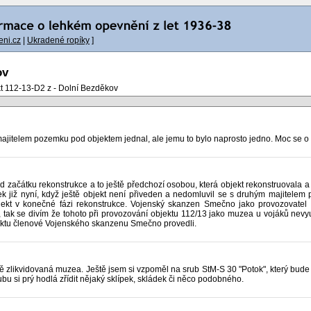
ni.cz
|
Ukradené ropíky
]
ov
t 112-13-D2 z - Dolní Bezděkov
s majitelem pozemku pod objektem jednal, ale jemu to bylo naprosto jedno. Moc se o 
od začátku rekonstrukce a to ještě předchozí osobou, která objekt rekonstruovala a 
dek již nyní, když ještě objekt není přiveden a nedomluvil se s druhým majitelem 
bjekt v konečné fázi rekonstrukce. Vojenský skanzen Smečno jako provozovate
 tak se divím že tohoto při provozování objektu 112/13 jako muzea u vojáků nevyuži
jektu členové Vojenského skanzenu Smečno provedli.
vě zlikvidovaná muzea. Ještě jsem si vzpoměl na srub StM-S 30 "Potok", který bude
u si prý hodlá zřídit nějaký sklípek, skládek či něco podobného.