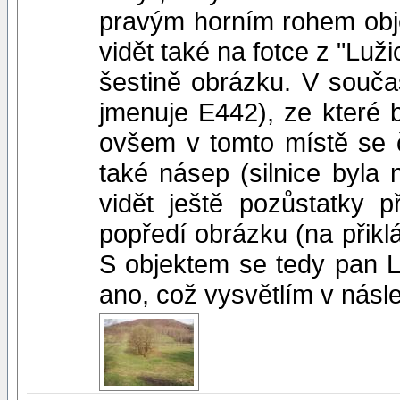
pravým horním rohem objekt
vidět také na fotce z "Luži
šestině obrázku. V součas
jmenuje E442), ze které 
ovšem v tomto místě se č
také násep (silnice byla 
vidět ještě pozůstatky 
popředí obrázku (na přiklá
S objektem se tedy pan L
ano, což vysvětlím v násl