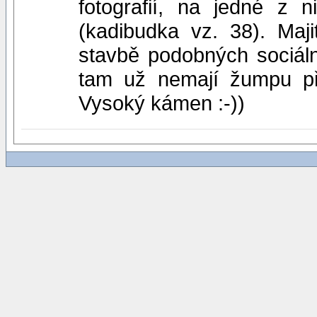
fotografií, na jedné z 
(kadibudka vz. 38). Maj
stavbě podobných sociáln
tam už nemají žumpu p
Vysoký kámen :-))