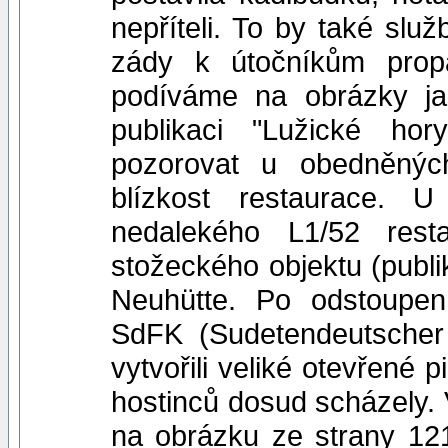
nepříteli. To by také slu
zády k útočníkům prop
podíváme na obrázky j
publikaci "Lužické ho
pozorovat u obedněnýc
blízkost restaurace. 
nedalekého L1/52 res
stožeckého objektu (publi
Neuhütte. Po odstoupení
SdFK (Sudetendeutscher
vytvořili veliké otevřené 
hostinců dosud scházely. 
na obrázku ze strany 121