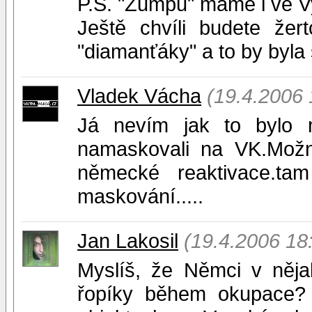
P.S. "Žumpu" máme i ve 
Ještě chvíli budete že
"diamanťáky" a to by byla 
Vladek Vácha
(19.4.2006 
Já nevím jak to bylo 
namaskovali na VK.Mož
německé reaktivace.ta
maskování.....
Jan Lakosil
(19.4.2006 18
Myslíš, že Němci v něj
řopíky během okupace? 