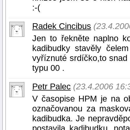
:-(
Radek Cincibus
(23.4.200
Jen to řekněte naplno k
kadibudky stavěly čelem
vyříznuté srdíčko,to sna
typu 00 .
Petr Palec
(23.4.2006 16:
V časopise HPM je na ob
označovanou za maskovac
kadibudka. Je nepravděp
postavila kadibudku, no