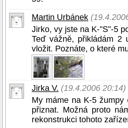
Martin Urbánek
(19.4.200
Jirko, vy jste na K-"S"-5 p
Teď vážně, přikládám 2 
vložit. Poznáte, o které 
Jirka V.
(19.4.2006 20:14)
My máme na K-5 žumpy do
přiznat. Možná proto ná
rekonstrukci tohoto zařízen