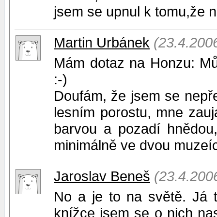
jsem se upnul k tomu,že na
Martin Urbánek
(23.4.200
Mám dotaz na Honzu: Můž
:-)
Doufám, že jsem se nepře
lesním porostu, mne zauj
barvou a pozadí hnědou, 
minimálně ve dvou muzeíc
Jaroslav Beneš
(23.4.200
No a je to na světě. Já ty
knížce jsem se o nich nasc