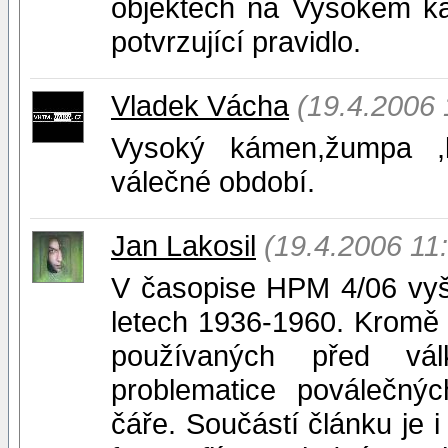
objektech na Vysokém ka
potvrzující pravidlo.
Vladek Vácha
(19.4.2006 
Vysoký kámen,žumpa ,kd
válečné období.
Jan Lakosil
(19.4.2006 11
V časopise HPM 4/06 vyš
letech 1936-1960. Kromě
používaných před vá
problematice poválečný
čáře. Součástí článku je