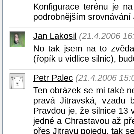
Konfigurace terénu je na 
podrobnějším srovnávání a
Jan Lakosil
(21.4.2006 16
No tak jsem na to zvěda
(řopík u vidlice silnic), bu
Petr Palec
(21.4.2006 15:
Ten obrázek se mi také ne
pravá Jitravská, vzadu 
Pravdou je, že silnice 13 
jedné a Chrastavou až pře
přes Jitravu pojedu, tak s