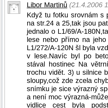
Libor Martinů
(21.4.2006 1
Když tu fotku srovnám s 
na str.24 a 25,tak jsou pa
jednalo o L1/69/A-180N,tak
lese nebo přímo na jeho 
L1/272/A-120N šl byla vzdá
v lese.Navíc byl po bet
stával hostinec Na větr
trochu vidět. 3) u silnice
sloupy,což zde zcela chy
snímku je sice výrazný spo
a není moc výrazná-může 
vidlice cest byla pod