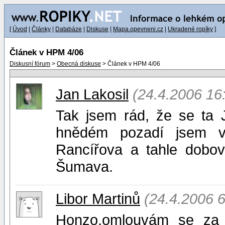
[
Úvod
|
Články
|
Databáze
|
Diskuse
|
Mapa.opevneni.cz
|
Ukradené ropíky
]
Článek v HPM 4/06
Diskusní fórum
>
Obecná diskuse
> Článek v HPM 4/06
Jan Lakosil
(24.4.2006 16
Tak jsem rád, že se ta J
hnědém pozadí jsem v
Rancířova a tahle dobovk
Šumava.
Libor Martinů
(24.4.2006 6
Honzo,omlouvám se za 