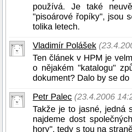
používá. Je také neuvěř
"pisoárové řopíky", jsou s
tolika letech.
Vladimír Polášek
(23.4.20
Ten článek v HPM je velm
o nějakém "katalogu" z
dokument? Dalo by se do 
Petr Palec
(23.4.2006 14:
Takže je to jasné, jedná
najdeme dost společných
hory", tedy s tou na stra