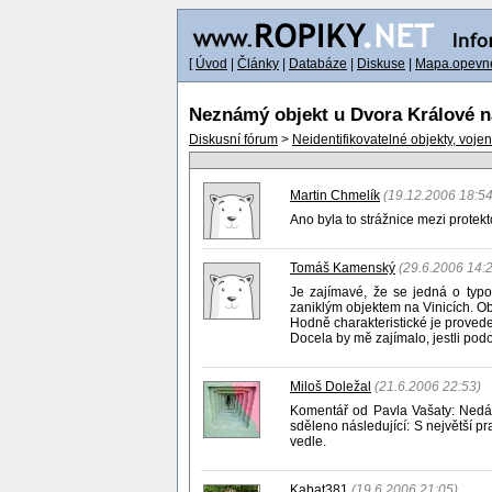
[
Úvod
|
Články
|
Databáze
|
Diskuse
|
Mapa.opevne
Neznámý objekt u Dvora Králové 
Diskusní fórum
>
Neidentifikovatelné objekty, voje
Martin Chmelík
(19.12.2006 18:54
Ano byla to strážnice mezi protekt
Tomáš Kamenský
(29.6.2006 14:
Je zajímavé, že se jedná o typo
zaniklým objektem na Vinicích. Ob
Hodně charakteristické je provede
Docela by mě zajímalo, jestli podo
Miloš Doležal
(21.6.2006 22:53)
Komentář od Pavla Vašaty: Nedávn
sděleno následující: S největší p
vedle.
Kabat381
(19.6.2006 21:05)