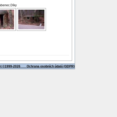
ubenec.Díky
net ©1999-2026
Ochrana osobních údajú (GDPR)