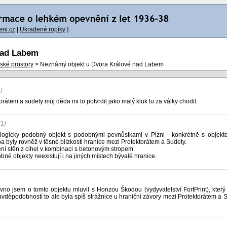
ni.cz
|
Ukradené ropíky
]
nad Labem
nské prostory
> Neznámý objekt u Dvora Králové nad Labem
)
orátem a sudety můj děda mi to potvrdil jako malý kluk tu za války chodil.
21)
logicky podobný objekt s podobnými pevnůstkami v Plzni - konkrétně s objekt
a byly rovněž v těsné blízkosti hranice mezi Protektorátem a Sudety.
ní stěn z cihel v kombinaci s betonovým stropem.
bné objekty neexistují i na jiných místech bývalé hranice.
o jsem o tomto objektu mluvil s Honzou Škodou (vydyvatelství FortPrint), který
ravděpodobností to ale byla spíš strážnice u hraniční závory mezi Protektorátem a S