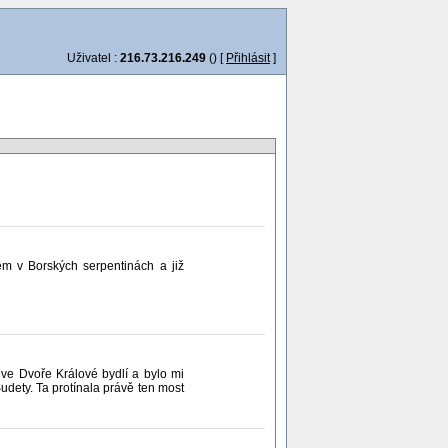
Uživatel :
216.73.216.249
() [
Přihlásit
]
em v Borských serpentinách a již
 ve Dvoře Králové bydlí a bylo mi
udety. Ta protínala právě ten most