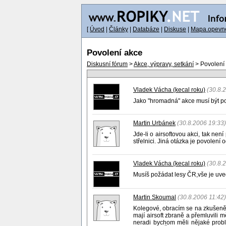
[
Úvod
|
Články
|
Databáze
|
Diskuse
|
Mapa.opevne
Povolení akce
Diskusní fórum
>
Akce, výpravy, setkání
> Povolení
Vladek Vácha (kecal roku)
(30.8.
Jako "hromadná" akce musí být pov
Martin Urbánek
(30.8.2006 19:33)
Jde-li o airsoftovou akci, tak nen
střelnici. Jiná otázka je povolení
Vladek Vácha (kecal roku)
(30.8.
Musíš požádat lesy ČR,vše je uv
Martin Skoumal
(30.8.2006 11:42)
Kolegové, obracím se na zkušenější
mají airsoft zbraně a přemluvili
neradi bychom měli nějaké prob