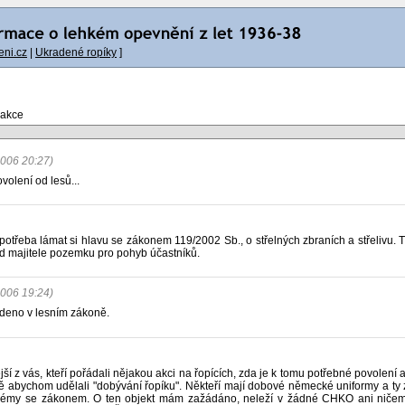
ni.cz
|
Ukradené ropíky
]
 akce
2006 20:27)
olení od lesů...
í potřeba lámat si hlavu se zákonem 119/2002 Sb., o střelných zbraních a střelivu. 
 od majitele pozemku pro pohyb účastníků.
2006 19:24)
edeno v lesním zákoně.
 z vás, kteří pořádali nějakou akci na řopících, zda je k tomu potřebné povolení a
 mě abychom udělali "dobývání řopíku". Někteří mají dobové německé uniformy a ty
lémy se zákonem. O ten objekt mám zažádáno, neleží v žádné CHKO ani ničem