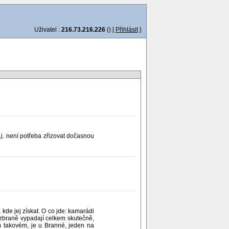
Uživatel :
216.73.216.226
() [
Přihlásit
]
T.j. není potřeba zřizovat dočasnou
 kde jej získat. O co jde: kamarádi
 zbraně vypadají celkem skutečně,
 takovém, je u Branné, jeden na