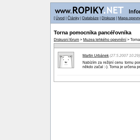
[
Úvod
|
Články
|
Databáze
|
Diskuse
|
Mapa.opevne
Torna pomocníka pancéřovníka
Diskusní fórum
>
Muzea lehkého opevnění
> Torna
Martin Urbánek
(27.5.2007 10:29)
Nabízím za režijní cenu tornu po
někdo začal :-). Torna je určena