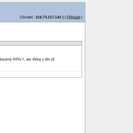
Uživatel :
216.73.217.143
() [
Přihlásit
]
bavený RPG-7, ale třeba s tím již