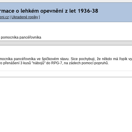
ni.cz
|
Ukradené ropíky
]
 pomocníka pancéřovníka
mocníka pancéřovníka ve špičkovém stavu. Sice pochybuji, že někdo má řopík vy
 pro přenášení 3 kusů "nábojů" do RPG-7, na zádech pomocí popruhů.