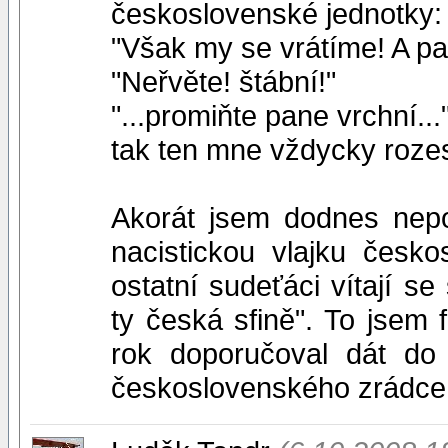
československé jednotky:
"Však my se vrátíme! A pa
"Neřvěte! štábní!"
"...promiňte pane vrchní...
tak ten mne vždycky roze
Akorát jsem dodnes nepo
nacistickou vlajku česk
ostatní sudeťáci vítají s
ty česká sfině". To jsem 
rok doporučoval dát do
československého zrádce