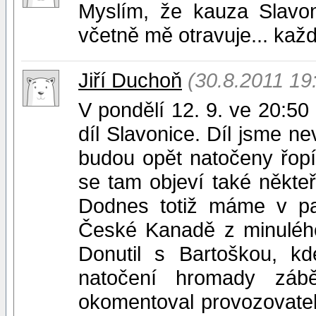
Myslím, že kauza Slavoni
včetně mě otravuje... každé
Jiří Duchoň
(30.8.2011 19
V pondělí 12. 9. ve 20:5
díl Slavonice. Díl jsme ne
budou opět natočeny řopí
se tam objeví také někteř
Dodnes totiž máme v pam
České Kanadě z minulého
Donutil s Bartoškou, 
natočení hromady záb
okomentoval provozovatel K