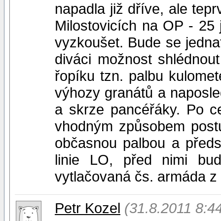
napadla již dříve, ale te
Milostovicích na OP - 25
vyzkoušet. Bude se jednat
diváci možnost shlédnou
řopíku tzn. palbu kulomet
výhozy granátů a naposle
a skrze pancéřáky. Po c
vhodným způsobem postup
občasnou palbou a před
linie LO, před nimi bud
vytlačovaná čs. armáda z 
Petr Kozel
(31.8.2011 8:4