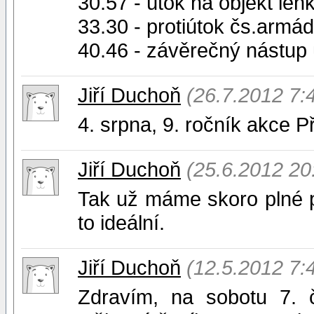
30.57 - útok na objekt leh
33.30 - protiútok čs.armá
40.46 - závěrečný nástup
Jiří Duchoň
(26.7.2012 7:
4. srpna, 9. ročník akce 
Jiří Duchoň
(25.6.2012 20
Tak už máme skoro plné po
to ideální.
Jiří Duchoň
(12.5.2012 7:
Zdravím, na sobotu 7.