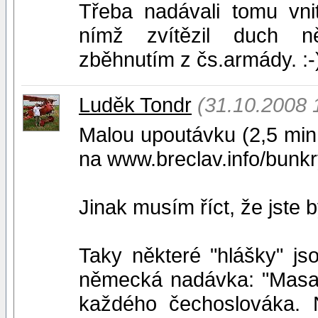
Třeba nadávali tomu vn
nímž zvítězil duch n
zběhnutím z čs.armády. :-)
Luděk Tondr
(31.10.2008 
Malou upoutávku (2,5 min.)
na www.breclav.info/bunk
Jinak musím říct, že jste b
Taky některé "hlášky" j
německá nadávka: "Masar
každého čechoslováka. 