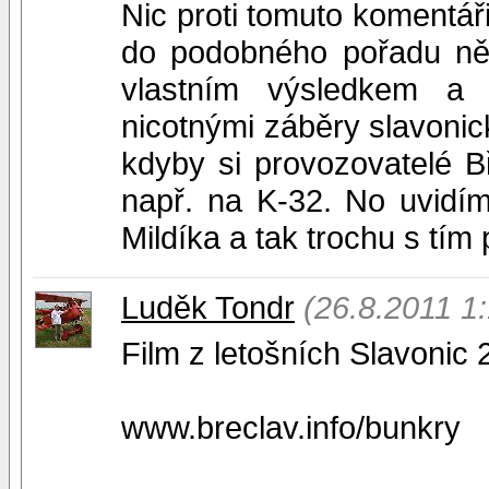
Nic proti tomuto komentáři
do podobného pořadu něk
vlastním výsledkem a 
nicotnými záběry slavonic
kdyby si provozovatelé Bř
např. na K-32. No uvidím
Mildíka a tak trochu s tím
Luděk Tondr
(26.8.2011 1
Film z letošních Slavonic 
www.breclav.info/bunkry