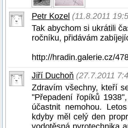
Petr Kozel
(11.8.2011 19:
Tak abychom si ukrátili ča
ročníku, přidávám zabíjejí
http://hradin.galerie.cz/
Jiří Duchoň
(27.7.2011 7:
Zdravím všechny, kteří se
"Přepadení řopíků 1938",
účastnit nemohou. Letos
kdyby měl celý den proprš
vodotěsná pyrotechnika 