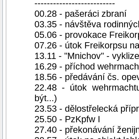
--------------------------
00.28 - pašeráci zbraní
03.35 - návštěva rodinnýc
05.06 - provokace Freiko
07.26 - útok Freikorpsu n
13.11 - "Mnichov" - vykliz
16.29 - příchod wehrmach
18.56 - předávání čs. op
22.48 - útok wehrmachtu
být...)
23.53 - dělostřelecká příp
25.50 - PzKpfw I
27.40 - překonávání ženij