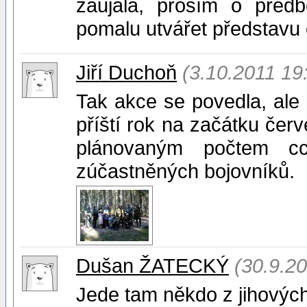
zaujala, prosím o před
pomalu utvářet představu 
Jiří Duchoň
(3.10.2011 19
Tak akce se povedla, ale
příští rok na začátku čer
plánovaným počtem cc
zúčastněných bojovníků.
Dušan ŽATECKÝ
(30.9.2
Jede tam někdo z jihovýc