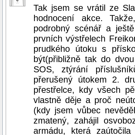
Tak jsem se vrátil ze Sla
hodnocení akce. Takže
podrobný scénář a ještě 
prvních výstřelech Freik
prudkého útoku s přísk
být(přibližně tak do dvou
SOS, ztýrání příslušn
přerušený útokem 2. dr
přestřelce, kdy všech p
vlastně děje a proč neút
(kdy jsem vůbec nevěděl,
zmatený, zahájil osvoboz
armádu, která zaútočil