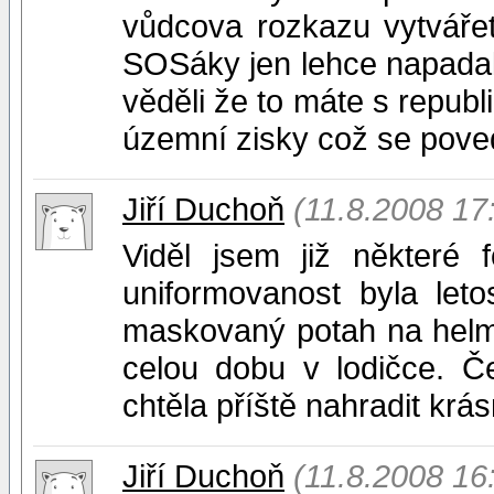
vůdcova rozkazu vytvářet
SOSáky jen lehce napadali
věděli že to máte s republi
územní zisky což se pove
Jiří Duchoň
(11.8.2008 17
Viděl jsem již některé 
uniformovanost byla let
maskovaný potah na helmě
celou dobu v lodičce. Č
chtěla příště nahradit krás
Jiří Duchoň
(11.8.2008 16