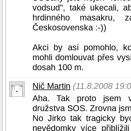
vodsud", také ukecali, a
hrdinného masakru, z
Českosovenska :-))
Akci by asi pomohlo, kd
mohli domlouvat přes vysil
dosah 100 m.
Nič Martin
(11.8.2008 19:
Aha. Tak proto jsem v
družstva SOS. Zrovna jsme
No Jirko tak tragicky b
nevědomky více přiblížili 