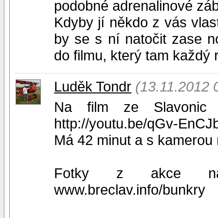
podobné adrenalinové záb
Kdyby jí někdo z vás vlast
by se s ní natočit zase 
do filmu, který tam každý 
Luděk Tondr
(13.11.2012 
Na film ze Slavonic
http://youtu.be/qGv-EnCJ
Má 42 minut a s kamerou 
Fotky z akce naj
www.breclav.info/bunkry