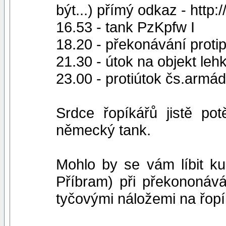
být...) přímý odkaz - htt
16.53 - tank PzKpfw I
18.20 - překonávání proti
21.30 - útok na objekt leh
23.00 - protiútok čs.armá
Srdce řopíkářů jistě pot
německý tank.
Mohlo by se vám líbit k
Příbram) při překononává
tyčovými náložemi na řopí