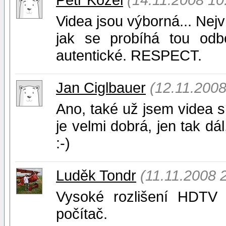
Videa jsou výborná... Nej
jak se probíhá tou odb
autentické. RESPECT.
Jan Ciglbauer
(12.11.2008
Ano, také už jsem videa s
je velmi dobrá, jen tak d
:-)
Luděk Tondr
(11.11.2008 
Vysoké rozlišení HDTV 
počítač.