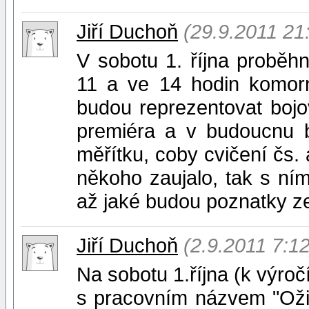
Jiří Duchoň
(29.9.2011 21
V sobotu 1. října proběh
11 a ve 14 hodin komorn
budou reprezentovat bojo
premiéra a v budoucnu 
měřítku, coby cvičení čs. 
někoho zaujalo, tak s ním
až jaké budou poznatky ze
Jiří Duchoň
(2.9.2011 7:12
Na sobotu 1.října (k výro
s pracovním názvem "Oži