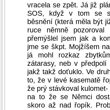
vracela se zpět. Já již pl
SOS, když v tom se st
běsnění (která měla být j
ruce němně pozoroval 
přemýšlel jsem jak a ko
jme se škpt. Mojžíšem naří
já mohl rozkaz zbytkům
zátarasy, neb v předpolí
jakž takž doťuklo. Ve druh
to, že v levé kasematě ř
že prý stávkoval kulomet- 
na to že se Němci dosta
skoro až nad řopík. Prob