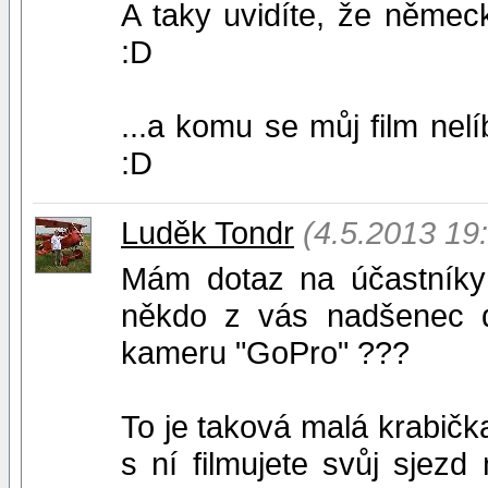
A taky uvidíte, že něme
:D
...a komu se můj film nelíb
:D
Luděk Tondr
(4.5.2013 19
Mám dotaz na účastníky 
někdo z vás nadšenec d
kameru "GoPro" ???
To je taková malá krabička
s ní filmujete svůj sjez