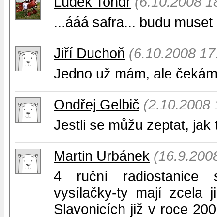
Luděk Tondr
(6.10.2008 1
...ááá safra... budu muset
Jiří Duchoň
(6.10.2008 17
Jedno už mám, ale čekám 
Ondřej Gelbič
(2.10.2008 
Jestli se můžu zeptat, ja
Martin Urbánek
(16.9.200
4 ruční radiostanice 
vysílačky-ty mají zcela 
Slavonicích již v roce 200