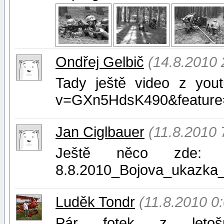
Ondřej Gelbič
(14.8.2010 
Tady ještě video z yout
v=GXn5HdsK490&feature=
Jan Ciglbauer
(11.8.2010 
Ještě něco zde: http:
8.8.2010_Bojova_ukazka_
Luděk Tondr
(11.8.2010 0
Pár fotek z leto