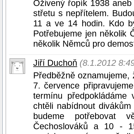
Oživený řopík 1938 aneb 
střetu s nepřítelem. Budo
11 a ve 14 hodin. Kdo b
Potřebujeme jen několik
několik Němců pro demost
Jiří Duchoň
(8.1.2012 8:4
Předběžně oznamujeme, ž
7. července připravujeme
termínu předpokládáme 
chtěli nabídnout divákům 
budeme potřebovat vě
Čechoslováků a 10 - 