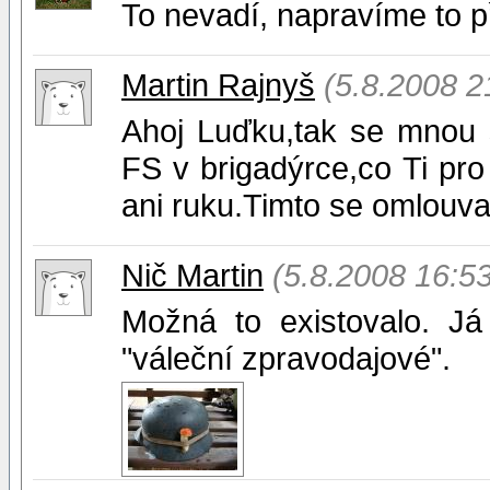
To nevadí, napravíme to př
Martin Rajnyš
(5.8.2008 2
Ahoj Luďku,tak se mnou se
FS v brigadýrce,co Ti pro
ani ruku.Timto se omlouv
Nič Martin
(5.8.2008 16:53
Možná to existovalo. Já
"váleční zpravodajové".