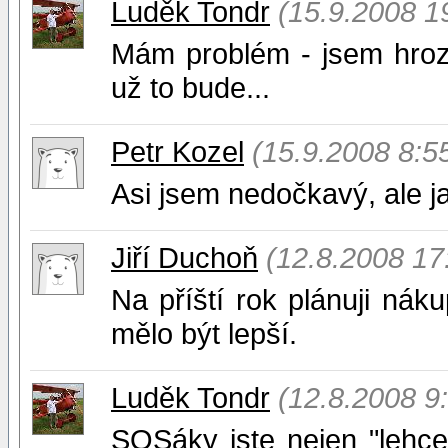
Luděk Tondr
(15.9.2008 1
Mám problém - jsem hrozně
už to bude...
Petr Kozel
(15.9.2008 8:5
Asi jsem nedočkavý, ale j
Jiří Duchoň
(12.8.2008 17
Na příští rok plánuji náku
mělo být lepší.
Luděk Tondr
(12.8.2008 9
SOSáky jste nejen "lehce 