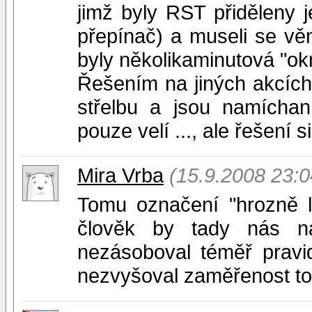
jimž byly RST přiděleny j
přepínač) a museli se vě
byly několikaminutová "ok
Řešením na jiných akcích j
střelbu a jsou namíchan
pouze velí ..., ale řešení s
Mira Vrba
(15.9.2008 23:0
Tomu označení "hrozně l
člověk by tady nás n
nezásoboval téměř pravid
nezvyšoval zaměřenost to