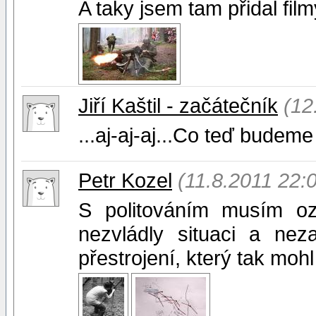
A taky jsem tam přidal fil
Jiří Kaštil - začátečník
(12
...aj-aj-aj...Co teď budeme
Petr Kozel
(11.8.2011 22:
S politováním musím oz
nezvládly situaci a neza
přestrojení, který tak mohl 