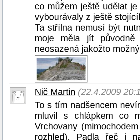
co můžem ještě udělat je 
vybourávaly z ještě stojící
Ta střílna nemusí být nu
moje měla jít původně
neosazená jakožto možný 
Nič Martin
(22.4.2009 20:
To s tím nadšencem neví
mluvil s chlápkem co m
Vrchovany (mimochodem z 
rozhled). Padla řeč i n