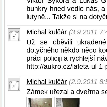
Viktor Sýkora a Lukáš G
bunkry hned vedle nás, a 
lutyně... Takže si na dotyč
Michal kulčár
(3.9.2011 7:
Už se oběvili ukradené
dotyčného někdo něco koupi
práci policiji a rychlejší n
http://aukro.cz/lafeta-ul-
Michal kulčár
(2.9.2011 8:
Zámek uřezal a dveřma se 