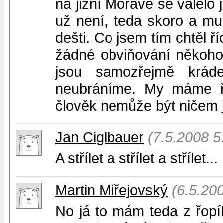
na jižní Moravě se válelo
už není, teda skoro a m
dešti. Co jsem tím chtěl ř
žádné obviňování někoho,
jsou samozřejmě krád
neubráníme. My máme řo
člověk nemůže být ničem j
Jan Ciglbauer
(7.5.2008 5
A střílet a střílet a střílet...
Martin Miřejovský
(6.5.20
No já to mám teda z řopí