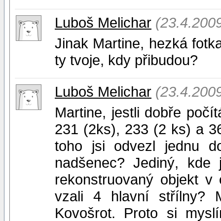
Luboš Melichar
(23.4.200
Jinak Martine, hezká fotk
ty tvoje, kdy přibudou?
Luboš Melichar
(23.4.200
Martine, jestli dobře počí
231 (2ks), 233 (2 ks) a 3
toho jsi odvezl jednu d
nadšenec? Jediný, kde 
rekonstruovaný objekt v 
vzali 4 hlavní střílny
Kovošrot. Proto si mysl