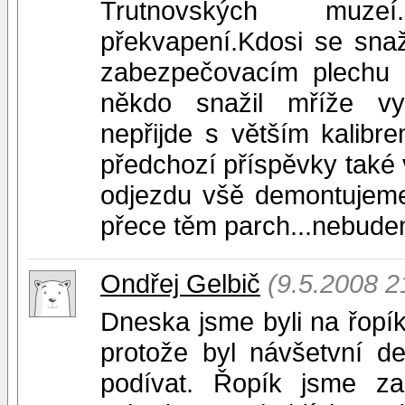
Trutnovských muzeí
překvapení.Kdosi se sna
zabezpečovacím plechu b
někdo snažil mříže vy
nepřijde s větším kalibr
předchozí příspěvky také
odjezdu všě demontujeme
přece těm parch...nebude
Ondřej Gelbič
(9.5.2008 2
Dneska jsme byli na řopíku
protože byl návšetvní d
podívat. Řopík jsme za