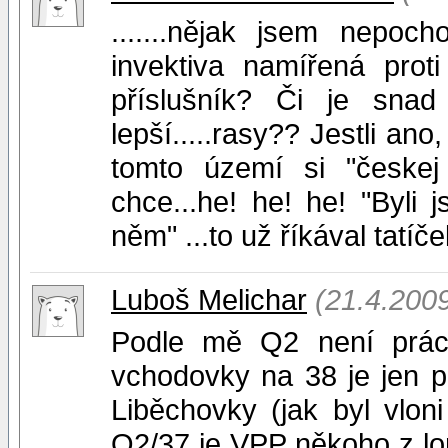
.......nějak jsem nepoch
invektiva namířená prot
příslušník? Či je snad 
lepší.....rasy?? Jestli an
tomto území si "českej 
chce...he! he! he! "Byl
něm" ...to už říkával tatí
Luboš Melichar
(21.4.200
Podle mě Q2 není práce
vchodovky na 38 je jen p
Liběchovky (jak byl vloni
Q2/37 je VPP někoho z lo