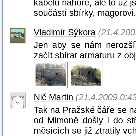
kabelů nahoře, ale to už j
součástí sbírky, magorovi.
Vladimír Sýkora
(21.4.200
Jen aby se nám nerozšíř
začít sbírat armaturu z obj
Nič Martin
(21.4.2009 0:43
Tak na Pražské čáře se 
od Mimoně došly i do st
měsících se již ztratily 