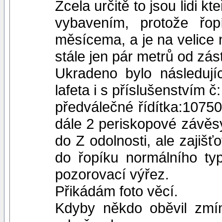
Zcela určitě to jsou lidi kt
vybavením, protože řo
měsícema, a je na velice 
stále jen pár metrů od zás
Ukradeno bylo následují
lafeta i s příslušenstvím 
předválečné řídítka:10750
dále 2 periskopové závěsy
do Z odolnosti, ale zajišť
do řopíku normálního ty
pozorovací výřez.
Přikádám foto věcí.
Kdyby někdo oběvil zmí