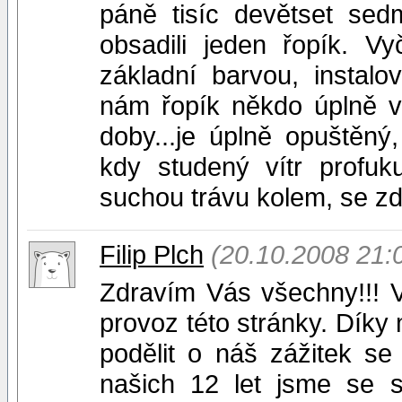
páně tisíc devětset s
obsadili jeden řopík. Vyč
základní barvou, instalov
nám řopík někdo úplně vy
doby...je úplně opuštěn
kdy studený vítr profuk
suchou trávu kolem, se zdá
Filip Plch
(20.10.2008 21:
Zdravím Vás všechny!!! 
provoz této stránky. Díky
podělit o náš zážitek se
našich 12 let jsme se s