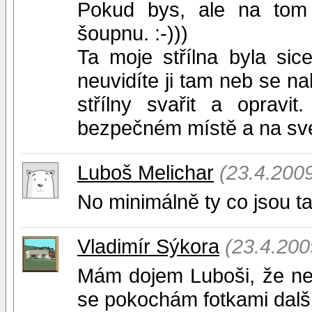
Pokud bys, ale na tom 
šoupnu. :-)))
Ta moje střílna byla si
neuvidíte ji tam neb se n
střílny svařit a opravi
bezpečném místě a na své 
Luboš Melichar
(23.4.200
No minimálně ty co jsou ta
Vladimír Sýkora
(23.4.200
Mám dojem Luboši, že ne
se pokochám fotkami další