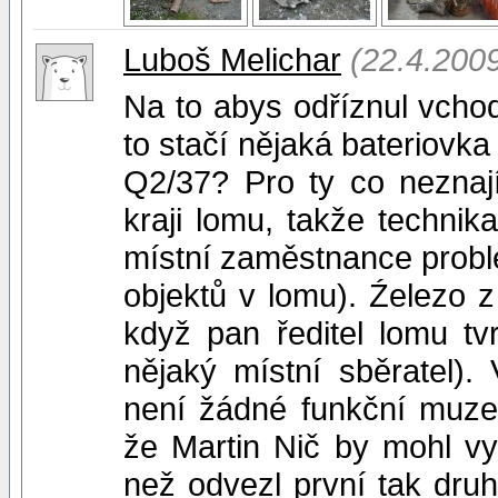
Luboš Melichar
(22.4.200
Na to abys odříznul vcho
to stačí nějaká bateriovka
Q2/37? Pro ty co neznají
kraji lomu, takže techni
místní zaměstnance problé
objektů v lomu). Źelezo z
když pan ředitel lomu tvr
nějaký místní sběratel)
není žádné funkční muze
že Martin Nič by mohl vyp
než odvezl první tak druh