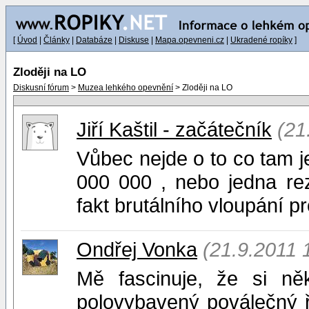
[
Úvod
|
Články
|
Databáze
|
Diskuse
|
Mapa.opevneni.cz
|
Ukradené ropíky
]
Zloději na LO
Diskusní fórum
>
Muzea lehkého opevnění
> Zloději na LO
Jiří Kaštil - začátečník
(21
Vůbec nejde o to co tam je
000 000 , nebo jedna rez
fakt brutálního vloupání 
Ondřej Vonka
(21.9.2011 
Mě fascinuje, že si ně
polovybavený poválečný řo