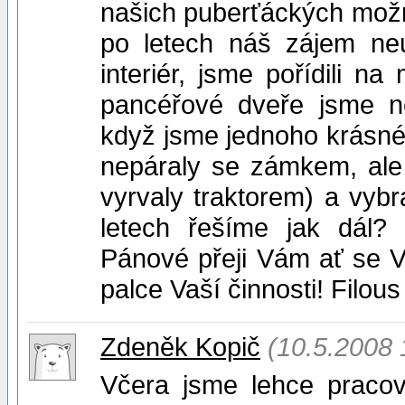
našich puberťáckých možnos
po letech náš zájem neut
interiér, jsme pořídili
pancéřové dveře jsme ne
když jsme jednoho krásného 
nepáraly se zámkem, ale n
vyrvaly traktorem) a vybr
letech řešíme jak dál?
Pánové přeji Vám ať se 
palce Vaší činnosti! Filous
Zdeněk Kopič
(10.5.2008 
Včera jsme lehce pracov