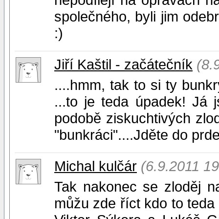
společného, byli jim odebr
:)
Jiří Kaštil - začátečník
(8.
....hmm, tak to si ty bun
...to je teda úpadek! Já
podobě ziskuchtivých zlodě
"bunkráci"....Jděte do prdel
Michal kulčár
(6.9.2011 19
Tak nakonec se zloděj naš
můžu zde říct kdo to teda 