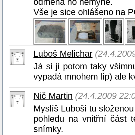
odměna ho nemyne.
Vše je sice ohlášeno na P
Luboš Melichar
(24.4.200
Já si jí potom taky všimnu
vypadá mnohem líp) ale kvů
Nič Martin
(24.4.2009 22:
Myslíš Luboši tu složenou
pohledu na vnitřní část té
snímky.