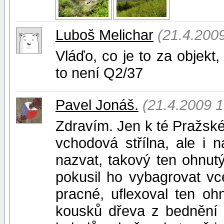
Luboš Melichar
(21.4.200
Vláďo, co je to za objekt
to není Q2/37
Pavel Jonáš.
(21.4.2009 1
Zdravím. Jen k té Pražské 
vchodová střílna, ale i 
nazvat, takový ten ohnut
pokusil ho vybagrovat vce
pracné, uflexoval ten o
kousků dřeva z bednění 