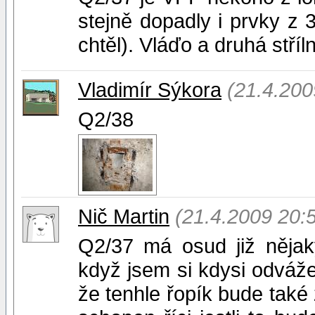
stejně dopadly i prvky z 3
chtěl). Vláďo a druhá stří
Vladimír Sýkora
(21.4.200
Q2/38
Nič Martin
(21.4.2009 20:
Q2/37 má osud již nějak
když jsem si kdysi odvážel
že tenhle řopík bude také 