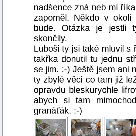
nadšence zná neb mi říkal 
zapoměl. Někdo v okolí 
bude. Otázka je jestli
skončily.
Luboši ty jsi také mluvil 
takřka donutil tu jednu st
se jim. :-) Ještě jsem ani
ty zbylé věci co tam již l
opravdu bleskurychle lifr
abych si tam mimochode
granáťák. :-)