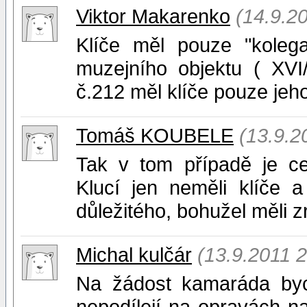
Viktor Makarenko
(14.9.2
Klíče měl pouze "koleg
muzejního objektu ( XVI
č.212 měl klíče pouze jeh
Tomáš KOUBELE
(13.9.2
Tak v tom případě je ce
Klucí jen neměli klíče 
důležitého, bohužel měli 
Michal kulčár
(13.9.2011 2
Na žádost kamaráda bych
nepodílejí na opravách n