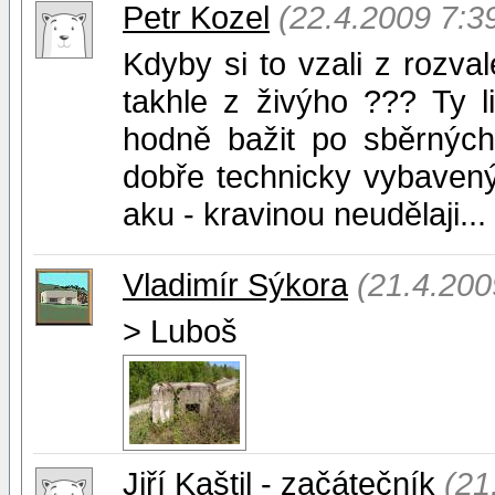
Petr Kozel
(22.4.2009 7:3
Kdyby si to vzali z rozva
takhle z živýho ??? Ty l
hodně bažit po sběrných
dobře technicky vybavený
aku - kravinou neudělaji...
Vladimír Sýkora
(21.4.200
> Luboš
Jiří Kaštil - začátečník
(21