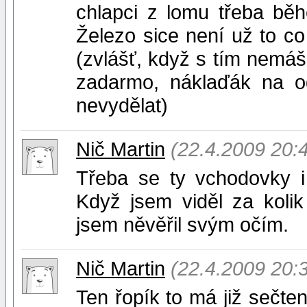
chlapci z lomu třeba běh
Železo sice není už to co 
(zvlášť, když s tím nemá
zadarmo, náklaďák na o
nevydělat)
Nič Martin
(22.4.2009 20:
Třeba se ty vchodovky i h
Když jsem viděl za kolik
jsem něvěřil svým očím.
Nič Martin
(22.4.2009 20:
Ten řopík to má již sečten