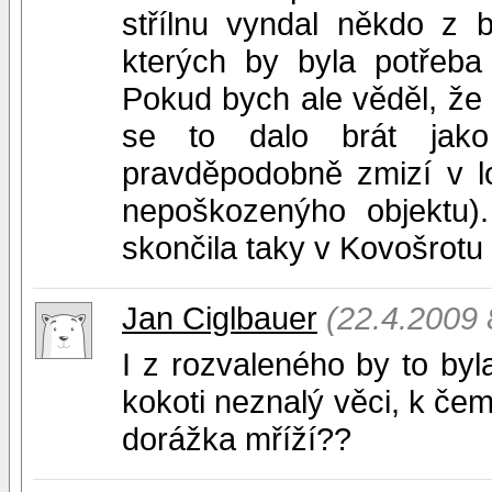
střílnu vyndal někdo z 
kterých by byla potřeba 
Pokud bych ale věděl, že 
se to dalo brát jako 
pravděpodobně zmizí v lo
nepoškozenýho objektu).
skončila taky v Kovošrotu
Jan Ciglbauer
(22.4.2009 
I z rozvaleného by to byla
kokoti neznalý věci, k če
dorážka mříží??