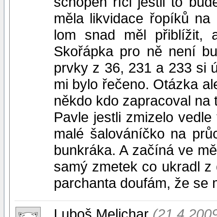
schopen říci jestli to bu
měla likvidace řopíků n
lom snad měl přiblížit, 
Skořápka pro ně není bunk
prvky z 36, 231 a 233 si ú
mi bylo řečeno. Otázka ale
někdo kdo zapracoval na t
Pavle jestli zmizelo vedl
malé šalováníčko na prů
bunkráka. A začíná ve mě
samý zmetek co ukradl z d
parchanta doufám, že se m
Luboš Melichar
(21.4.200