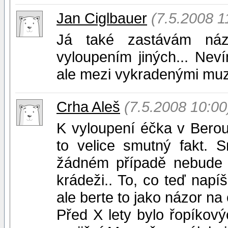
Jan Ciglbauer
(7.5.2008 1
Já také zastávám náz
vyloupením jiných... Nev
ale mezi vykradenými muzei
Crha Aleš
(7.5.2008 10:00
K vyloupení éčka v Berou
to velice smutný fakt. 
žádném případě nebude p
krádeži.. To, co teď napí
ale berte to jako názor na 
Před X lety bylo řopíkový