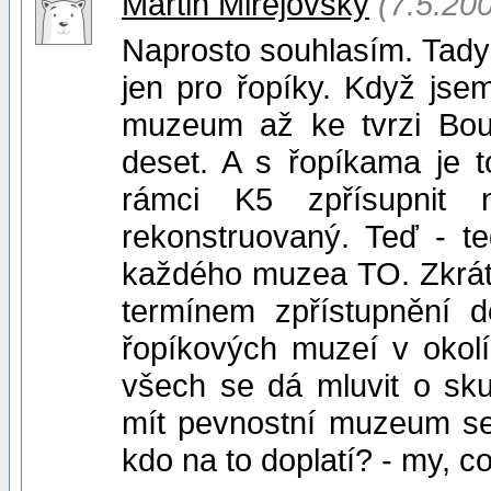
Martin Miřejovský
(7.5.20
Naprosto souhlasím. Tady n
jen pro řopíky. Když jsem
muzeum až ke tvrzi Bou
deset. A s řopíkama je 
rámci K5 zpřísupnit 
rekonstruovaný. Teď - 
každého muzea TO. Zkrátk
termínem zpřístupnění dě
řopíkových muzeí v okolí
všech se dá mluvit o sk
mít pevnostní muzeum se
kdo na to doplatí? - my, co 