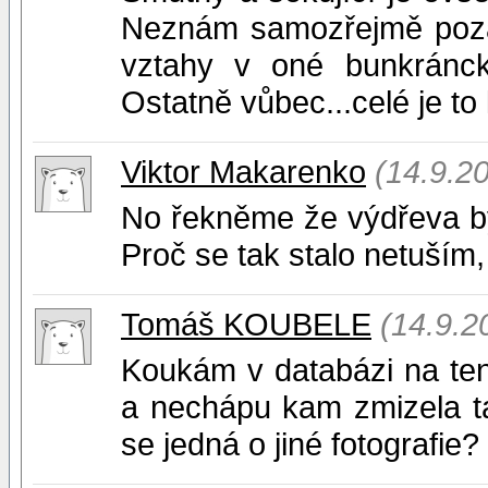
Neznám samozřejmě pozad
vztahy v oné bunkránck
Ostatně vůbec...celé je to k 
Viktor Makarenko
(14.9.2
No řekněme že výdřeva by
Proč se tak stalo netuším, 
Tomáš KOUBELE
(14.9.2
Koukám v databázi na ten
a nechápu kam zmizela t
se jedná o jiné fotografie?