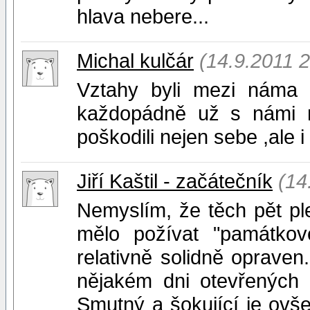
hlava nebere...
Michal kulčár
(14.9.2011 2
Vztahy byli mezi náma 
každopádně už s námi n
poškodili nejen sebe ,ale i
Jiří Kaštil - začátečník
(14
Nemyslím, že těch pět pl
mělo požívat "památkové
relativně solidně opraven
nějakém dni otevřených 
Smutný a šokující je ovš