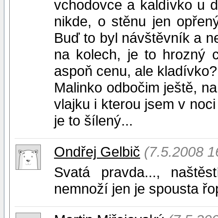
vchodovce a kaldívko u d
nikde, o stěnu jen opřený
Buď to byl návštěvník a ne
na kolech, je to hrozný
aspoň cenu, ale kladívko?
Malinko odbočim ještě, na 
vlajku i kterou jsem v noc
je to šílený...
Ondřej Gelbič
(7.5.2008 1
Svatá pravda..., našt
nemnoží jen je spousta řo