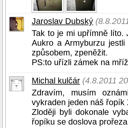
Jaroslav Dubský
(8.8.201
Tak to je mi upřímně líto.
Aukro a Armyburzu jestli 
způsobem, zpeněžit.
PS:to uřízli zámek na mří
Michal kulčár
(4.8.2011 20
Zdravím, musím oznámi
vykraden jeden náš řopík
Zloději byli dokonale vyba
řopíku se doslova prořeza