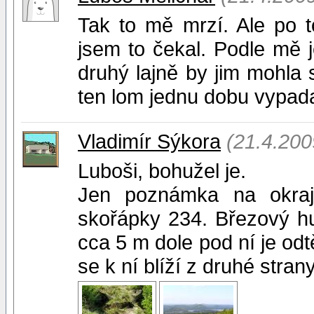
Tak to mě mrzí. Ale po 
jsem to čekal. Podle mě j
druhý lajně by jim mohla 
ten lom jednu dobu vypadal
Vladimír Sýkora
(21.4.200
Luboši, bohužel je.
Jen poznámka na okraj
skořápky 234. Březový hus
cca 5 m dole pod ní je od
se k ní blíží z druhé strany