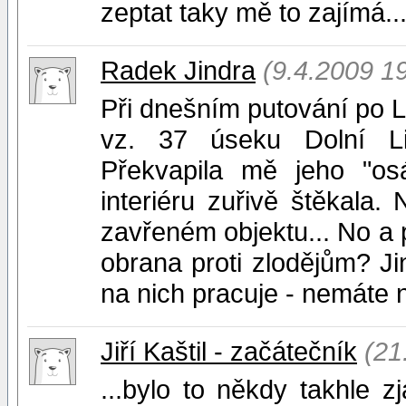
zeptat taky mě to zajímá..
Radek Jindra
(9.4.2009 1
Při dnešním putování po LO
vz. 37 úseku Dolní Li
Překvapila mě jeho "o
interiéru zuřivě štěkala
zavřeném objektu... No a 
obrana proti zlodějům? Ji
na nich pracuje - nemáte n
Jiří Kaštil - začátečník
(21
...bylo to někdy takhle zj