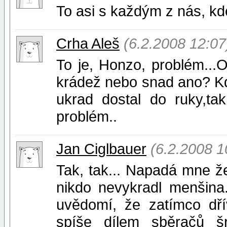
To asi s každým z nás, kd
Crha Aleš
(6.2.2008 12:07
To je, Honzo, problém...O
krádež nebo snad ano? Kdy
ukrad dostal do ruky,t
problém..
Jan Ciglbauer
(6.2.2008 1
Tak, tak... Napadá mne ž
nikdo nevykradl menšina
uvědomí, že zatímco dř
spíše dílem sběračů šro