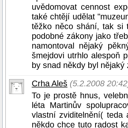
uvědomovat cennost expo
také chtějí udělat "muzeu
těžko něco shání, tak si
podobné zákony jako třeb
namontoval nějaký pěkný
šmejdovi utrhlo alespoň p
by snad někdy byl nějaký
Crha Aleš
(5.2.2008 20:42
To je prostě hnus, velebn
léta Martinův spoluprac
vlastní zviditelnění( ted
někdo chce tuto radost k