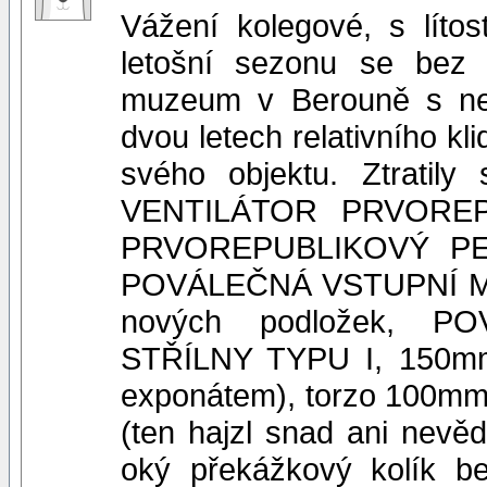
Vážení kolegové, s líto
letošní sezonu se bez 
muzeum v Berouně s nej
dvou letech relativního kl
svého objektu. Ztrati
VENTILÁTOR PRVORE
PRVOREPUBLIKOVÝ P
POVÁLEČNÁ VSTUPNÍ MŘÍ
nových podložek, 
STŘÍLNY TYPU I, 150mm 
exponátem), torzo 100mm
(ten hajzl snad ani nevě
oký překážkový kolík be