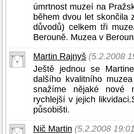
úmrtnost muzeí na Pražs
během dvou let skončila 
důvodů) celkem tři muze
Berouně. Muzea v Berouně
Martin Rajnyš
(5.2.2008 1
Ještě jednou se Martine 
dalšího kvalitního muze
snažíme nějaké nové m
rychlejší v jejich likvida
působišti.
Nič Martin
(5.2.2008 19:01