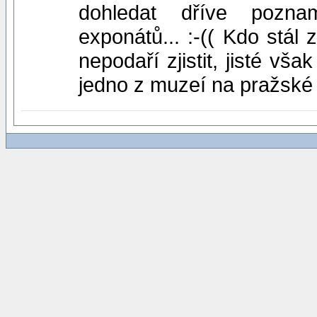
dohledat dříve pozna
exponátů... :-(( Kdo stál
nepodaří zjistit, jisté vš
jedno z muzeí na pražské 