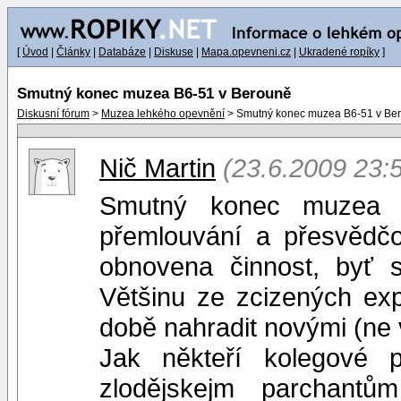
[
Úvod
|
Články
|
Databáze
|
Diskuse
|
Mapa.opevneni.cz
|
Ukradené ropíky
]
Smutný konec muzea B6-51 v Berouně
Diskusní fórum
>
Muzea lehkého opevnění
> Smutný konec muzea B6-51 v Be
Nič Martin
(23.6.2009 23:
Smutný konec muzea by
přemlouvání a přesvědčo
obnovena činnost, byť 
Většinu ze zcizených exp
době nahradit novými (ne 
Jak někteří kolegové 
zlodějskejm parchantů