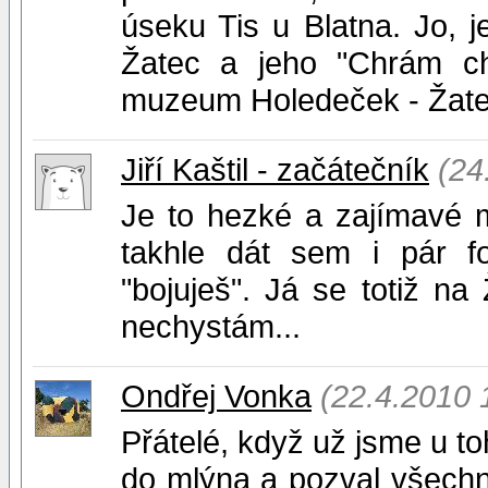
úseku Tis u Blatna. Jo, 
Žatec a jeho "Chrám ch
muzeum Holedeček - Žate
Jiří Kaštil - začátečník
(24
Je to hezké a zajímavé mí
takhle dát sem i pár fo
"bojuješ". Já se totiž na 
nechystám...
Ondřej Vonka
(22.4.2010 
Přátelé, když už jsme u toh
do mlýna a pozval všech