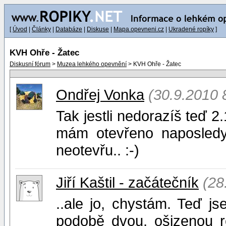
[
Úvod
|
Články
|
Databáze
|
Diskuse
|
Mapa.opevneni.cz
|
Ukradené ropíky
]
KVH Ohře - Žatec
Diskusní fórum
>
Muzea lehkého opevnění
> KVH Ohře - Žatec
Ondřej Vonka
(30.9.2010 
Tak jestli nedorazíš teď 2.
mám otevřeno naposledy.
neotevřu.. :-)
Jiří Kaštil - začátečník
(28
..ale jo, chystám. Teď j
podobě dvou, ošizenou re