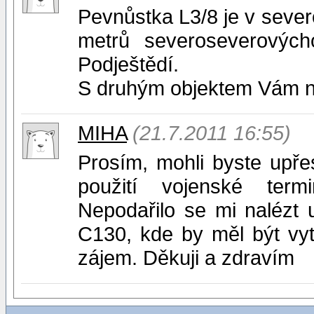
Pevnůstka L3/8 je v seve
metrů severoseverovýc
Podještědí.
S druhým objektem Vám 
MIHA
(21.7.2011 16:55)
Prosím, mohli byste upře
použití vojenské term
Nepodařilo se mi nalézt u
C130, kde by měl být vy
zájem. Děkuji a zdravím