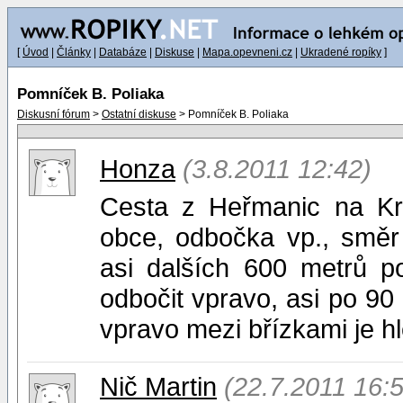
[
Úvod
|
Články
|
Databáze
|
Diskuse
|
Mapa.opevneni.cz
|
Ukradené ropíky
]
Pomníček B. Poliaka
Diskusní fórum
>
Ostatní diskuse
> Pomníček B. Poliaka
Honza
(3.8.2011 12:42)
Cesta z Heřmanic na K
obce, odbočka vp., směr
asi dalších 600 metrů po 
odbočit vpravo, asi po 90 
vpravo mezi břízkami je 
Nič Martin
(22.7.2011 16: