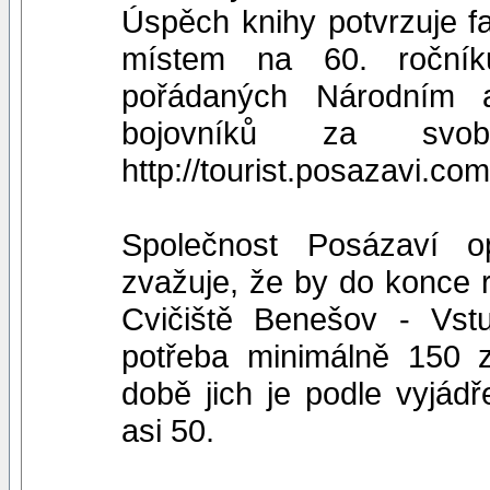
Úspěch knihy potvrzuje f
místem na 60. ročník
pořádaných Národním
bojovníků za svo
http://tourist.posazavi.co
Společnost Posázaví op
zvažuje, že by do konce r
Cvičiště Benešov - Vstu
potřeba minimálně 150 
době jich je podle vyjád
asi 50.