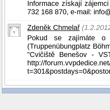
Informace získají zájemci
732 168 870, e-mail: inf
Zdeněk Chmelař
(1.2.201
Pokud se zajímáte o h
(Truppenübungplatz Böhme
"Cvičiště Benešov - V
http://forum.vvpdedice.ne
t=301&postdays=0&posto