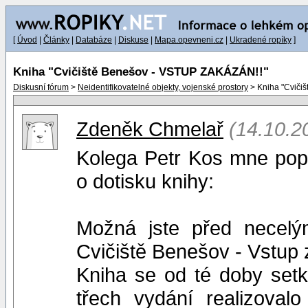
[
Úvod
|
Články
|
Databáze
|
Diskuse
|
Mapa.opevneni.cz
|
Ukradené ropíky
]
Kniha "Cvičiště Benešov - VSTUP ZAKÁZÁN!!"
Diskusní fórum
>
Neidentifikovatelné objekty, vojenské prostory
> Kniha "Cviči
Zdeněk Chmelař
(14.10.2
Kolega Petr Kos mne popr
o dotisku knihy:
Možná jste před necelým
Cvičiště Benešov - Vstup
Kniha se od té doby set
třech vydání realizoval