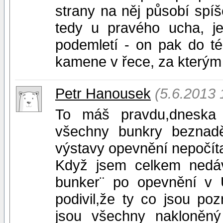
strany na něj působí spíš
tedy u pravého ucha, je
podemletí - on pak do té
kamene v řece, za kterým 
Petr Hanousek
(5.6.2013 
To máš pravdu,dneska 
všechny bunkry beznadě
výstavy opevnění nepočítal
Když jsem celkem nedá
bunker¨ po opevnění v 
podivil,že ty co jsou p
jsou všechny nakloněn