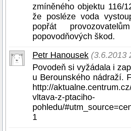
zmíněného objektu 116/128
že posléze voda vystoup
popřát provozovatel
popovodňových škod.
Petr Hanousek
(3.6.2013 
Povodeň si vyžádala i za
u Berounského nádraží. Fo
http://aktualne.centrum.c
vltava-z-ptaciho-
pohledu/#utm_source=ce
1