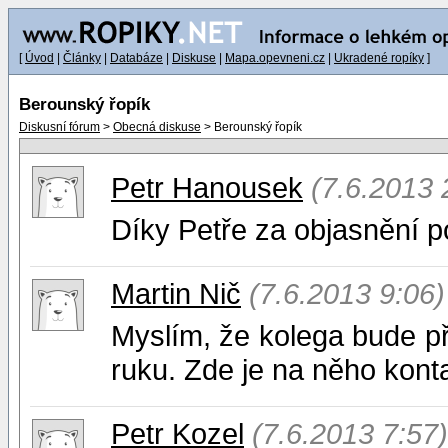
[
Úvod
|
Články
|
Databáze
|
Diskuse
|
Mapa.opevneni.cz
|
Ukradené ropíky
]
Berounský řopík
Diskusní fórum
>
Obecná diskuse
> Berounský řopík
Petr Hanousek
(7.6.2013 
Díky Petře za objasnění po
Martin Nič
(7.6.2013 9:06)
Myslím, že kolega bude p
ruku. Zde je na něho kon
Petr Kozel
(7.6.2013 7:57)