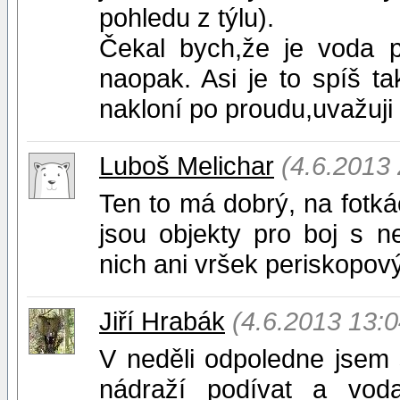
pohledu z týlu).
Čekal bych,že je voda 
naopak. Asi je to spíš ta
nakloní po proudu,uvažuji
Luboš Melichar
(4.6.2013 
Ten to má dobrý, na fotkác
jsou objekty pro boj s 
nich ani vršek periskopov
Jiří Hrabák
(4.6.2013 13:0
V neděli odpoledne jsem
nádraží podívat a vod