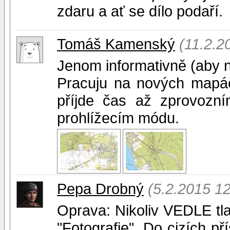
zdaru a ať se dílo podaří.
Tomáš Kamenský
(11.2.2
Jenom informativně (aby n
Pracuju na nových mapá
příjde čas až zprovozn
prohlížecím módu.
Pepa Drobný
(5.2.2015 12
Oprava: Nikoliv VEDLE tlač
"Fotografie". Do cizích př