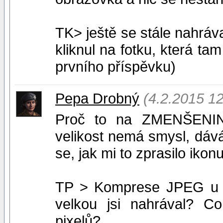
TK> ještě se stále nahráva
kliknul na fotku, která ta
prvního příspěvku)
Pepa Drobný
(4.2.2015 12
Proč to na ZMENŠENINĚ
velikost nemá smysl, dává
se, jak mi to zprasilo ikonu
TP > Komprese JPEG u ik
velkou jsi nahrával? C
pixelů?