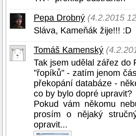
Pepa Drobný
(4.2.2015 12
Sláva, Kameňák žije!!! :D
Tomáš Kamenský
(4.2.20
Tak jsem udělal zářez do
"řopíků" - zatím jenom čás
překopání databáze - něk
co by bylo dopré upravit?
Pokud vám někomu nebud
prosím o nějaký struč
opravit...