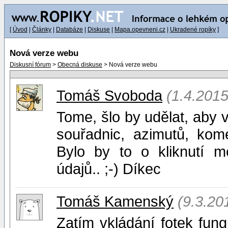
[
Úvod
|
Články
|
Databáze
|
Diskuse
|
Mapa.opevneni.cz
|
Ukradené ropíky
]
Nová verze webu
Diskusní fórum
>
Obecná diskuse
> Nová verze webu
Tomáš Svoboda
(1.4.2015
Tome, šlo by udělat, aby 
souřadnic, azimutů, kom
Bylo by to o kliknutí m
údajů.. ;-) Díkec
Tomáš Kamenský
(9.3.20
Zatím vkládání fotek fung