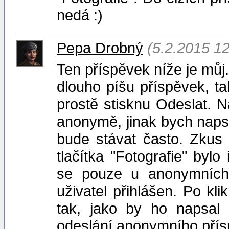
nedá :)
Pepa Drobný
(5.2.2015 12
Ten příspěvek níže je můj
dlouho píšu příspěvek, ta
prostě stisknu Odeslat. N
anonymě, jinak bych napsan
bude stávat často. Zkus
tlačítka "Fotografie" bylo 
se pouze u anonymních 
uživatel přihlášen. Po kli
tak, jako by ho napsal 
odeslání anonymního přísp