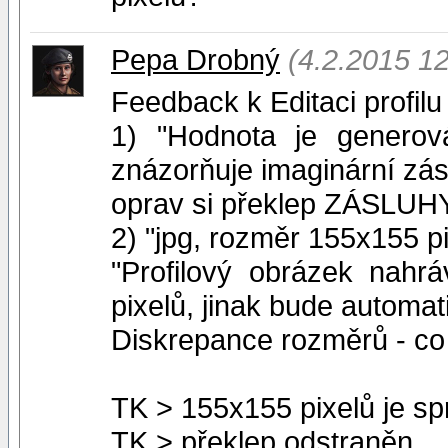
Pepa Drobný
(4.2.2015 12
Feedback k Editaci profilu
1) "Hodnota je generov
znázorňuje imaginární zás
oprav si překlep ZÁSLUH
2) "jpg, rozměr 155x155 p
"Profilový obrázek nahr
pixelů, jinak bude automa
Diskrepance rozměrů - co
TK > 155x155 pixelů je sp
TK > překlep odstraněn