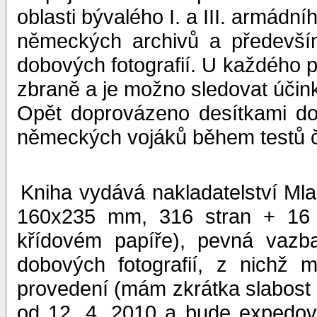
oblasti bývalého I. a III. armádn
německých archivů a předevší
dobových fotografií. U každého p
zbraně a je možno sledovat účink
Opět doprovázeno desítkami dob
německých vojáků během testů č
Kniha vydává nakladatelství Mla
160x235 mm, 316 stran + 16 s
křídovém papíře), pevná vazb
dobových fotografií, z nichž
provedení (mám zkrátka slabost p
od 12. 4. 2010 a bude expedová