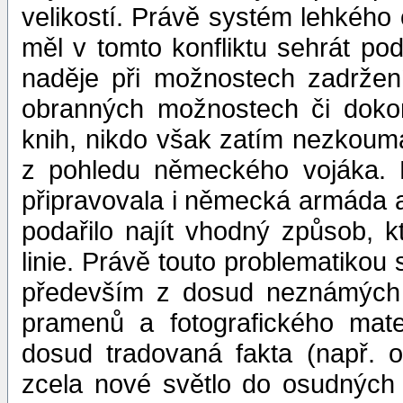
velikostí. Právě systém lehkéh
měl v tomto konfliktu sehrát pod
naděje při možnostech zadržen
obranných možnostech či dokon
knih, nikdo však zatím nezkouma
z pohledu německého vojáka. N
připravovala i německá armáda a 
podařilo najít vhodný způsob, 
linie. Právě touto problematikou
především z dosud neznámých 
pramenů a fotografického mate
dosud tradovaná fakta (např. 
zcela nové světlo do osudných 