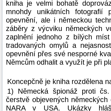
kniha je velmi bohatě doprov
mnohdy unikátních fotografií 
opevnění, ale i německou techn
záběry z výcviku německých vo
zaplnění jednoho z bílých míst
tradovaných omylů a nejasnost
opevnění přes své nesporné kvali
Němcům odhalit a využít je při p
Koncepčně je kniha rozdělena na 
1) Německá špionáž proti čs.
čerstvě objevených německých 
NARA v USA. Ukázky hláše