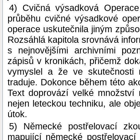
4) Cvičná výsadková Operace 
průběhu cvičné výsadkové opera
operace uskutečnila jiným způsob
Rozsáhlá kapitola srovnává info
s nejnovějšími archivními po
zápisů v kronikách, přičemž dok
vymyslel a že ve skutečnosti 
traduje. Dokonce během této akc
Text doprovází velké množství 
nejen leteckou techniku, ale obj
útok.
5) Německé postřelovací zkou
mapující německé postřelovací