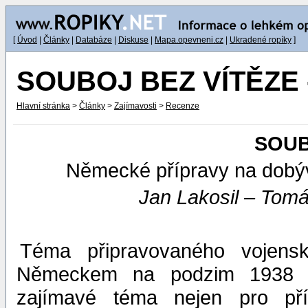
[
Úvod
|
Články
|
Databáze
|
Diskuse
|
Mapa.opevneni.cz
|
Ukradené ropíky
]
SOUBOJ BEZ VÍTĚZE - k
Hlavní stránka
>
Články
>
Zajímavosti
>
Recenze
SOUB
Německé přípravy na dobýv
Jan Lakosil – Tom
Téma připravovaného vojens
Německem na podzim 1938 př
zajímavé téma nejen pro pří