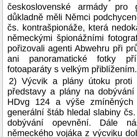
československé armády pro g
důkladně měli Němci podchycen
čs. kontrašpionáže, která nedoká
německými špionážními fotogra
pořizovali agenti Abwehru při p
ani panoramatické fotky pří
fotoaparáty s velkým přiblížením.
2) Výcvik a plány útoku proti
představy a plány na dobývání
HDvg 124 a výše zmíněných 
generální štáb hledal slabiny č
dobývání opevnění. Dále nás
německého vojáka z výcviku do