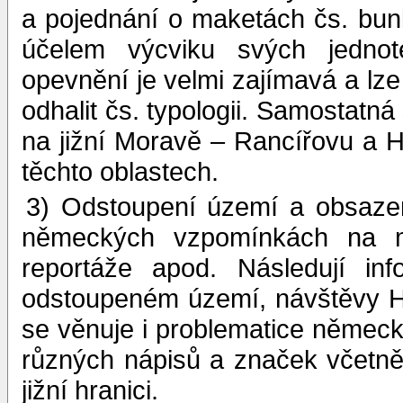
a pojednání o maketách čs. bunk
účelem výcviku svých jedno
opevnění je velmi zajímavá a lz
odhalit čs. typologii. Samostatn
na jižní Moravě – Rancířovu a
těchto oblastech.
3) Odstoupení území a obsaze
německých vzpomínkách na mí
reportáže apod. Následují i
odstoupeném území, návštěvy Hi
se věnuje i problematice němec
různých nápisů a značek včetně
jižní hranici.