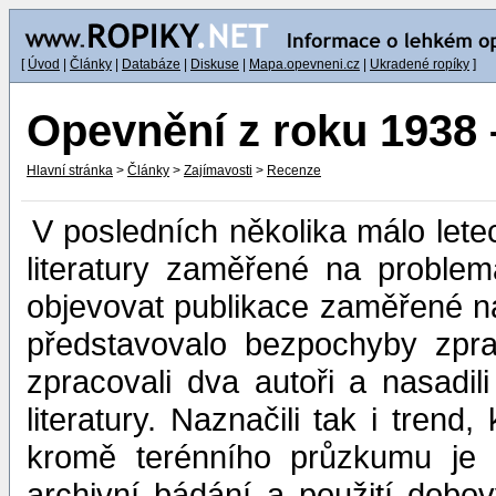
[
Úvod
|
Články
|
Databáze
|
Diskuse
|
Mapa.opevneni.cz
|
Ukradené ropíky
]
Opevnění z roku 1938 
Hlavní stránka
>
Články
>
Zajímavosti
>
Recenze
V posledních několika málo let
literatury zaměřené na problem
objevovat publikace zaměřené na
představovalo bezpochyby zpra
zpracovali dva autoři a nasadil
literatury. Naznačili tak i tren
kromě terénního průzkumu je 
archivní bádání a použití dobov