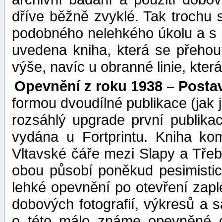
dříve běžně zvyklé. Tak trochu 
podobného nelehkého úkolu a s 
uvedena kniha, která se přehou
výše, navíc u obranné linie, kter
Opevnění z roku 1938 – Posta
formou dvoudílné publikace (jak j
rozsáhlý upgrade první publikac
vydána u Fortprintu. Kniha k
Vltavské čáře mezi Slapy a Třeb
obou působí poněkud pesimisti
lehké opevnění po otevření za
dobových fotografií, výkresů a
o této málo známe opevněné ob