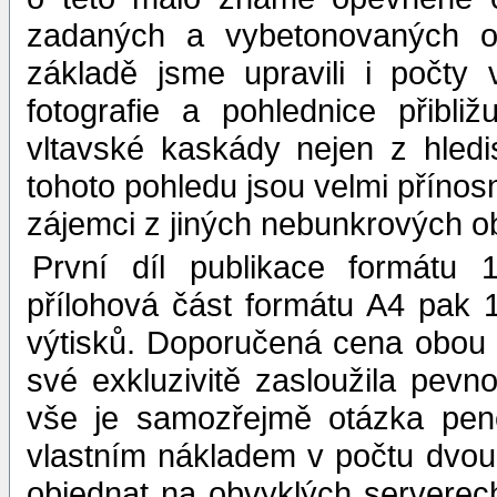
zadaných a vybetonovaných ob
základě jsme upravili i počty 
fotografie a pohlednice přibli
vltavské kaskády nejen z hledis
tohoto pohledu jsou velmi přínosné
zájemci z jiných nebunkrových o
První díl publikace formátu
přílohová část formátu A4 pak 1
výtisků. Doporučená cena obou 
své exkluzivitě zasloužila pevno
vše je samozřejmě otázka peně
vlastním nákladem v počtu dvou 
objednat na obvyklých serverech