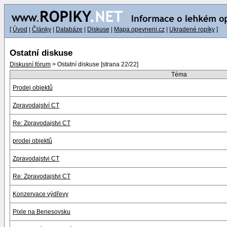
[
Úvod
|
Články
|
Databáze
|
Diskuse
|
Mapa.opevneni.cz
|
Ukradené ropíky
]
Ostatní diskuse
Diskusní fórum
> Ostatní diskuse [strana 22/22]
Téma
Prodej objektů
Zpravodajství CT
Re: Zpravodajstvi CT
prodej objektů
Zpravodajstvi CT
Re: Zpravodajstvi CT
Konzervace výdřevy
Pixle na Benesovsku