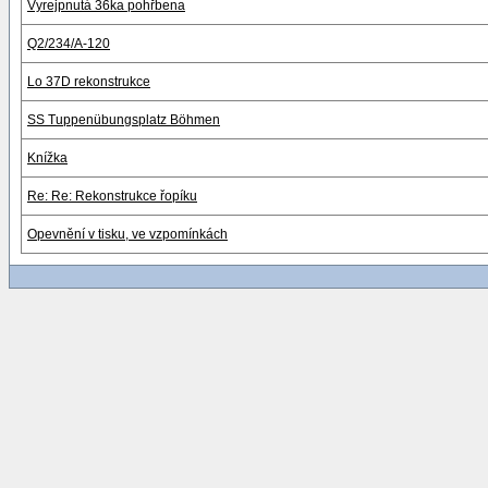
Vyrejpnutá 36ka pohřbena
Q2/234/A-120
Lo 37D rekonstrukce
SS Tuppenübungsplatz Böhmen
Knížka
Re: Re: Rekonstrukce řopíku
Opevnění v tisku, ve vzpomínkách