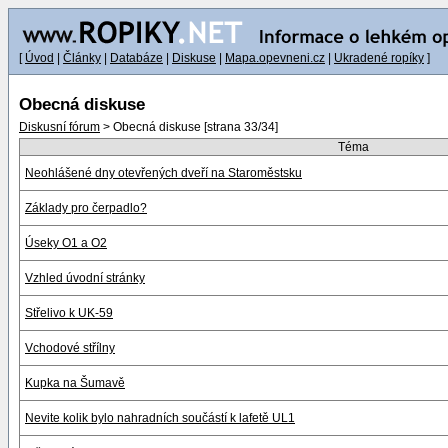
[
Úvod
|
Články
|
Databáze
|
Diskuse
|
Mapa.opevneni.cz
|
Ukradené ropíky
]
Obecná diskuse
Diskusní fórum
> Obecná diskuse [strana 33/34]
Téma
Neohlášené dny otevřených dveří na Staroměstsku
Základy pro čerpadlo?
Úseky O1 a O2
Vzhled úvodní stránky
Střelivo k UK-59
Vchodové střílny
Kupka na Šumavě
Nevite kolik bylo nahradních součástí k lafetě UL1