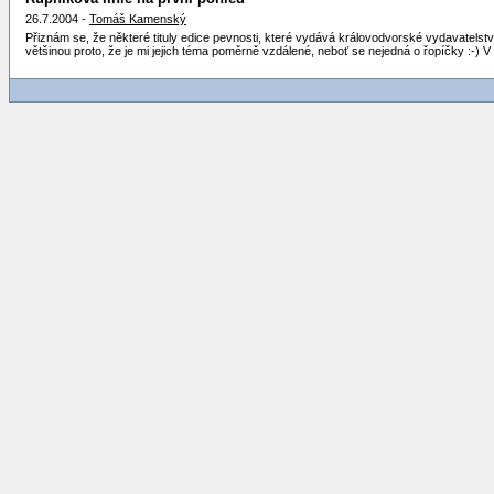
26.7.2004 -
Tomáš Kamenský
Přiznám se, že některé tituly edice pevnosti, které vydává královodvorské vydavatelství Fo
většinou proto, že je mi jejich téma poměrně vzdálené, neboť se nejedná o řopíčky :-)