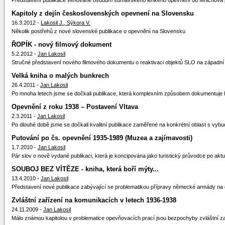
Představení publikace věnované osudům šumavského lehkého opevnění od Mnichova
Kapitoly z dejín československých opevnení na Slovensku
16.3.2012 -
Lakosil J., Sýkora V.
Několik postřehů z nové slovenské publikace o opevnění na Slovensku
ŘOPÍK - nový filmový dokument
5.2.2012 -
Jan Lakosil
Stručné představení nového filmového dokumentu o reaktivaci objektů SLO na západní 
Velká kniha o malých bunkrech
26.4.2011 -
Jan Lakosil
Po mnoha letech jsme se dočkali publikace, která komplexním způsobem dokumentuje 
Opevnění z roku 1938 – Postavení Vltava
2.3.2011 -
Jan Lakosil
Po dlouhé době jsme se dočkali kvalitní publikace zaměřené na konkrétní oblast s v
Putování po čs. opevnění 1935-1989 (Muzea a zajímavosti)
1.7.2010 -
Jan Lakosil
Pár slov o nově vydané publikaci, která je koncipována jako turistický průvodce po ak
SOUBOJ BEZ VÍTĚZE - kniha, která boří mýty...
13.4.2010 -
Jan Lakosil
Představení nové publikace zabývající se problematikou přípravy německé armády na 
Zvláštní zařízení na komunikacích v letech 1936-1938
24.11.2009 -
Jan Lakosil
Málo známou kapitolou v problematice opevňovacích prací jsou bezpochyby zvláštní za