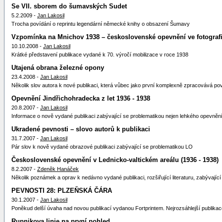
Se VII. sborem do šumavských Sudet
5.2.2009 -
Jan Lakosil
Trocha povídání o reprintu legendární německé knihy o obsazení Šumavy
Vzpomínka na Mnichov 1938 – československé opevnění ve fotografi
10.10.2008 -
Jan Lakosil
Krátké představení publikace vydané k 70. výročí mobilizace v roce 1938
Utajená obrana železné opony
23.4.2008 -
Jan Lakosil
Několik slov autora k nové publikaci, která vůbec jako první komplexně zpracovává p
Opevnění Jindřichohradecka z let 1936 - 1938
20.8.2007 -
Jan Lakosil
Informace o nově vydané publikaci zabývající se problematikou nejen lehkého opevněn
Ukradené pevnosti – slovo autorů k publikaci
31.7.2007 -
Jan Lakosil
Pár slov k nově vydané obrazové publikaci zabývající se problematikou LO
Československé opevnění v Lednicko-valtickém areálu (1936 - 1938)
8.2.2007 -
Zdeněk Hanáček
Několik poznámek a oprav k nedávno vydané publikaci, rozšiřující literaturu, zabývající s
PEVNOSTI 28: PLZEŇSKÁ ČÁRA
30.1.2007 -
Jan Lakosil
Poněkud delší úvaha nad novou publikací vydanou Fortprintem. Nejrozsáhlejší publikace 
Rupnikova linie na první pohled