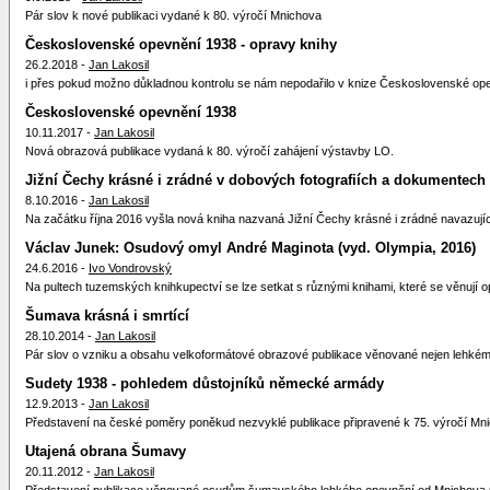
Pár slov k nové publikaci vydané k 80. výročí Mnichova
Československé opevnění 1938 - opravy knihy
26.2.2018 -
Jan Lakosil
i přes pokud možno důkladnou kontrolu se nám nepodařilo v knize Československé opevně
Československé opevnění 1938
10.11.2017 -
Jan Lakosil
Nová obrazová publikace vydaná k 80. výročí zahájení výstavby LO.
Jižní Čechy krásné i zrádné v dobových fotografiích a dokumentech
8.10.2016 -
Jan Lakosil
Na začátku října 2016 vyšla nová kniha nazvaná Jižní Čechy krásné i zrádné navazujíc
Václav Junek: Osudový omyl André Maginota (vyd. Olympia, 2016)
24.6.2016 -
Ivo Vondrovský
Na pultech tuzemských knihkupectví se lze setkat s různými knihami, které se věnují op
Šumava krásná i smrtící
28.10.2014 -
Jan Lakosil
Pár slov o vzniku a obsahu velkoformátové obrazové publikace věnované nejen lehk
Sudety 1938 - pohledem důstojníků německé armády
12.9.2013 -
Jan Lakosil
Představení na české poměry poněkud nezvyklé publikace připravené k 75. výročí Mn
Utajená obrana Šumavy
20.11.2012 -
Jan Lakosil