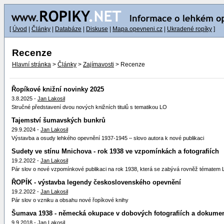
[
Úvod
|
Články
|
Databáze
|
Diskuse
|
Mapa.opevneni.cz
|
Ukradené ropíky
]
Recenze
Hlavní stránka
>
Články
>
Zajímavosti
> Recenze
Řopíkové knižní novinky 2025
3.8.2025 -
Jan Lakosil
Stručné představení dvou nových knižních titulů s tematikou LO
Tajemství šumavských bunkrů
29.9.2024 -
Jan Lakosil
Výstavba a osudy lehkého opevnění 1937-1945 – slovo autora k nové publikaci
Sudety ve stínu Mnichova - rok 1938 ve vzpomínkách a fotografiích
19.2.2022 -
Jan Lakosil
Pár slov o nové vzpomínkové publikaci na rok 1938, která se zabývá rovněž tématem
ŘOPÍK - výstavba legendy československého opevnění
19.2.2022 -
Jan Lakosil
Pár slov o vzniku a obsahu nové řopíkové knihy
Šumava 1938 - německá okupace v dobových fotografiích a dokume
9.9.2018 -
Jan Lakosil