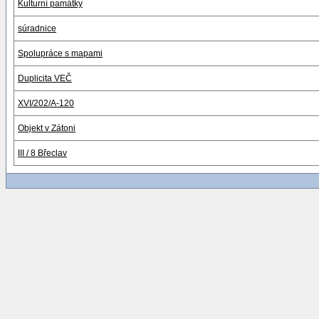
Kulturní památky
súradnice
Spolupráce s mapami
Duplicita VEČ
XVI/202/A-120
Objekt v Zátoni
III / 8 Břeclav