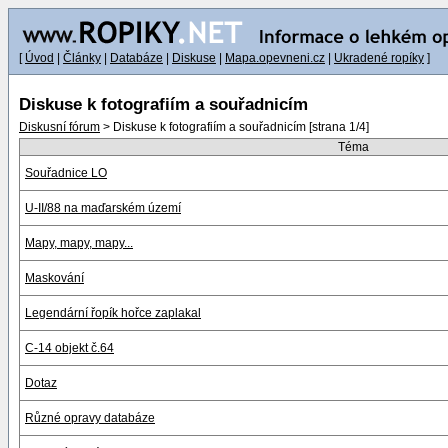
[
Úvod
|
Články
|
Databáze
|
Diskuse
|
Mapa.opevneni.cz
|
Ukradené ropíky
]
Diskuse k fotografiím a souřadnicím
Diskusní fórum
> Diskuse k fotografiím a souřadnicím [strana 1/4]
Téma
Souřadnice LO
U-II/88 na maďarském území
Mapy, mapy, mapy...
Maskování
Legendární řopík hořce zaplakal
C-14 objekt č.64
Dotaz
Různé opravy databáze