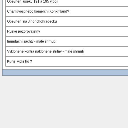
Opevnění úseků 191 a 195 v boji
Chamtivost nebo komerční Konkritland?
Opevnění na Jindřichohradecku
Ruské pozorovatelny
Inundační šachty - malé shrnutí
Vykloněné kontra nakloněné střílny - malé shrnutí
Kurte, vidíš ho ?