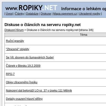
[
Úvod
|
Články
|
Databáze
|
Diskuse
|
Mapa.opevneni.cz
|
Ukradené ropíky
]
Diskuse o článcích na serveru ropiky.net
Diskusní fórum
> Diskuse o článcích na serveru ropiky.net [strana 3/6]
Téma
Ruční granáty
"Ztracené" objekty
Se VII. sborem do šumavských Sudet
Článek v Blesku 19.2.2009
RPG-7
Objev ztraceného řopíku
Nalezení dat betonáží LO vz. 37 v úseku 111 Mělník
Detaily osazení hlavní střílny